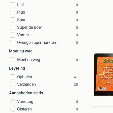
Lidl
0
Plus
0
Spar
0
Super de Boer
0
Vomar
0
Overige supermarkten
0
Moet nu weg
Moet nu weg
0
Levering
Ophalen
41
Verzenden
28
Aangeboden sinds
Vandaag
0
Gisteren
0