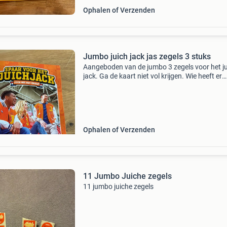
Ophalen of Verzenden
Jumbo juich jack jas zegels 3 stuks
Aangeboden van de jumbo 3 zegels voor het j
jack. Ga de kaart niet vol krijgen. Wie heeft er
interesse? Doe dan een bod (excl.
Verzenden/afhalen is mogelijk in geleen)voor i
kinderspaarpot.
Ophalen of Verzenden
11 Jumbo Juiche zegels
11 jumbo juiche zegels