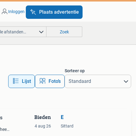
Inloggen
Plaats advertentie
lle afstanden…
Zoek
Sorteer op
Lijst
Foto’s
Bieden
E
ks
4 aug 26
Sittard
 heeft