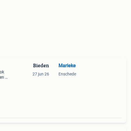
Bieden
Marieke
ook
27 jun 26
Enschede
en bij
ico