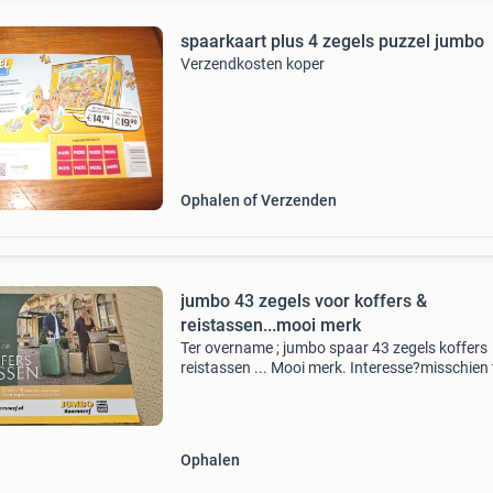
spaarkaart plus 4 zegels puzzel jumbo
Verzendkosten koper
Ophalen of Verzenden
jumbo 43 zegels voor koffers &
reistassen...mooi merk
Ter overname ; jumbo spaar 43 zegels koffers
reistassen ... Mooi merk. Interesse?misschien 
mailens mvg en andere spaaractie .... Zie ook 
andere advertenties
Ophalen