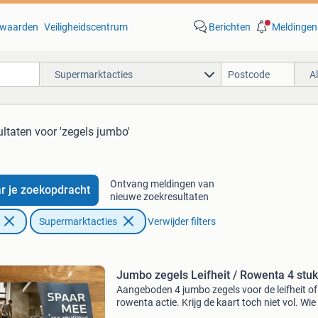
waarden
Veiligheidscentrum
Berichten
Meldingen
Supermarktacties
A
ultaten
voor 'zegels jumbo'
Ontvang meldingen van
r je zoekopdracht
nieuwe zoekresultaten
Supermarktacties
Verwijder filters
Jumbo zegels Leifheit / Rowenta 4 stu
Aangeboden 4 jumbo zegels voor de leifheit of
rowenta actie. Krijg de kaart toch niet vol. Wie
er interesse? Doe dan een bod voor de