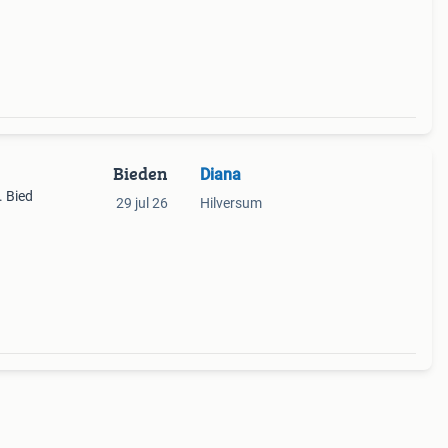
elijk
Bieden
Diana
. Bied
29 jul 26
Hilversum