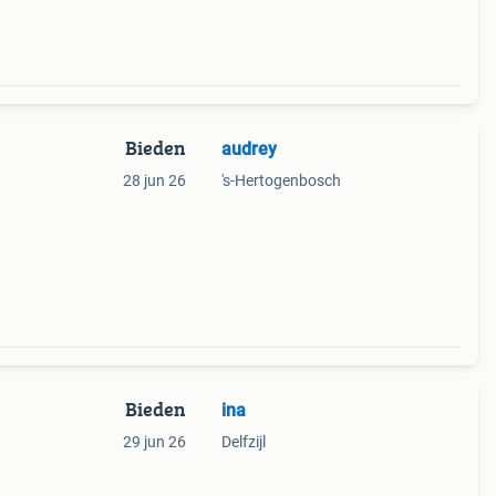
Bieden
audrey
28 jun 26
's-Hertogenbosch
Bieden
ina
29 jun 26
Delfzijl