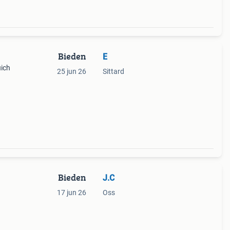
Bieden
E
uich
25 jun 26
Sittard
n de
Bieden
J.C
17 jun 26
Oss