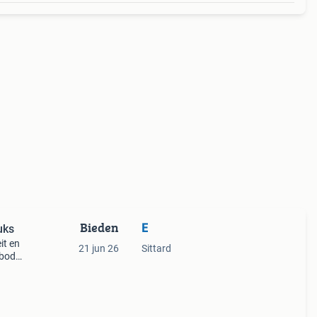
Bieden
E
uks
it en
21 jun 26
Sittard
bod (
 voor