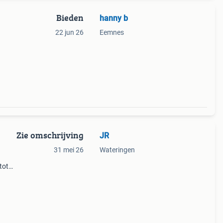
Bieden
hanny b
22 jun 26
Eemnes
Zie omschrijving
JR
31 mei 26
Wateringen
tot
de