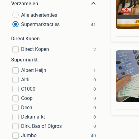
Verzamelen
Alle advertenties
Supermarktacties
41
Direct Kopen
Direct Kopen
2
Supermarkt
Albert Heijn
1
Aldi
0
C1000
0
Coop
0
Deen
0
Dekamarkt
0
Dirk, Bas of Digros
0
Jumbo
40