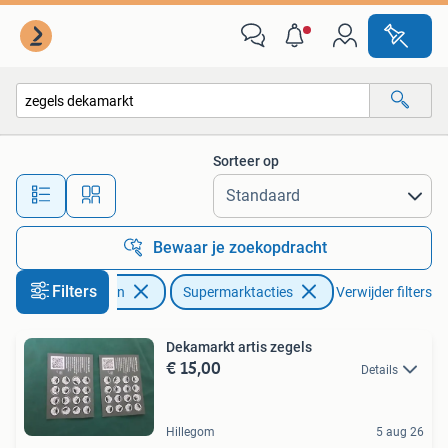
Supermarktacties
Sorteer op
Alle afstanden…
Bewaar je zoekopdracht
Filters
Verzamelen
Supermarktacties
Verwijder filters
Dekamarkt artis zegels
€ 15,00
Details
Hillegom
5 aug 26