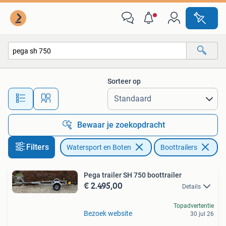
Boottrailers
Sorteer op
Alle afstanden…
Bewaar je zoekopdracht
Filters
Watersport en Boten
Boottrailers
Ve
Pega trailer SH 750 boottrailer
€ 2.495,00
Details
Topadvertentie
Bezoek website
30 jul 26