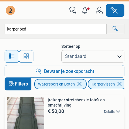
Hengelsport | Karpervissen
Sorteer op
Alle afstanden…
Bewaar je zoekopdracht
Filters
Watersport en Boten
Karpervissen
V
jrc karper stretcher zie foto’s en
omschrijving
€ 50,00
Details