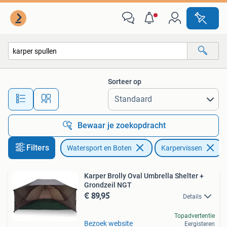
Hengelsport | Karpervissen
Sorteer op
Alle afstanden…
Bewaar je zoekopdracht
Filters
Watersport en Boten
Karpervissen
V
Karper Brolly Oval Umbrella Shelter +
Grondzeil NGT
€ 89,95
Details
Topadvertentie
Bezoek website
Eergisteren