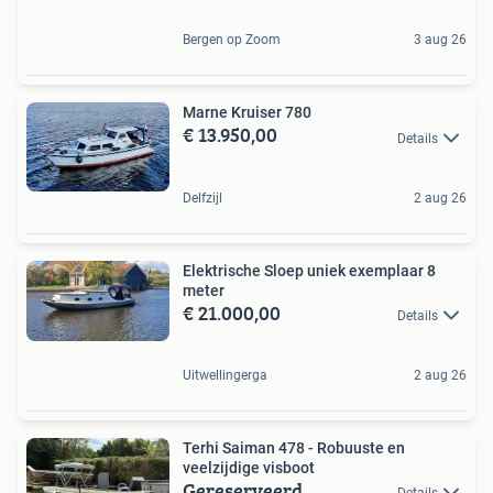
Bergen op Zoom
3 aug 26
Marne Kruiser 780
€ 13.950,00
Details
Delfzijl
2 aug 26
Elektrische Sloep uniek exemplaar 8
meter
€ 21.000,00
Details
Uitwellingerga
2 aug 26
Terhi Saiman 478 - Robuuste en
veelzijdige visboot
Gereserveerd
Details