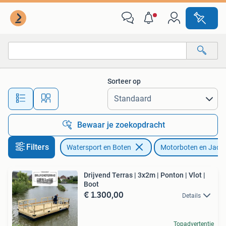
Motorboten en Motorjachten
Sorteer op
Alle afstanden…
Bewaar je zoekopdracht
Filters
Watersport en Boten
Motorboten en Jach
Drijvend Terras | 3x2m | Ponton | Vlot |
Boot
€ 1.300,00
Details
Topadvertentie