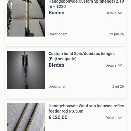
Handgebouwde Custom Spinhengel 2.10
m – €220
Bieden
Details
Doetinchem
29 jun 26
Custom build Spin/doodaas hengel.
(Fuji seaguide)
Bieden
Details
Doetinchem
2 jul 26
Handgebouwde Wout van leeuwen reflex
feeder rod s 3.50m
€ 120,00
Details