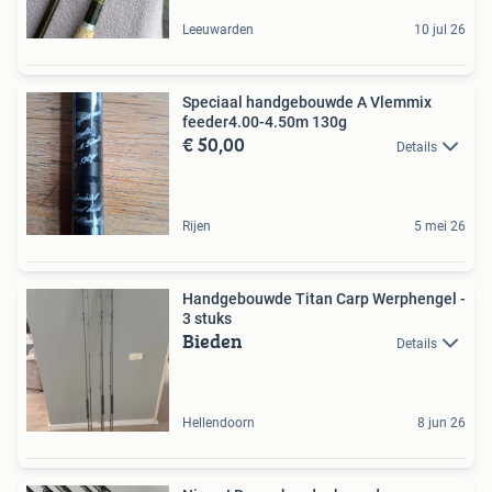
Leeuwarden
10 jul 26
Speciaal handgebouwde A Vlemmix
feeder4.00-4.50m 130g
€ 50,00
Details
Rijen
5 mei 26
Handgebouwde Titan Carp Werphengel -
3 stuks
Bieden
Details
Hellendoorn
8 jun 26