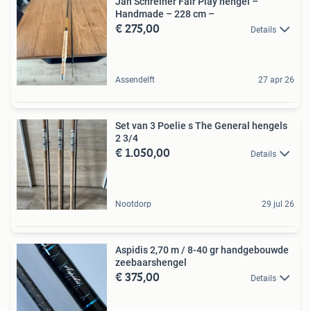
Jan Schreiner Fair Play hengel –
Handmade – 228 cm –
€ 275,00
Details
Assendelft
27 apr 26
Set van 3 Poelie s The General hengels
2 3/4
€ 1.050,00
Details
Nootdorp
29 jul 26
Aspidis 2,70 m / 8-40 gr handgebouwde
zeebaarshengel
€ 375,00
Details