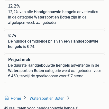
12,2%
12,2%
van alle
Handgebouwde hengels
advertenties
in de categorie
Watersport en Boten
zijn in de
afgelopen week aangeboden.
€ 74
De huidige gemiddelde prijs van een
Handgebouwde
hengels
is
€ 74
.
Prijscheck
De duurste
Handgebouwde hengels
advertentie in de
Watersport en Boten
categorie werd aangeboden voor
€ 450
, terwijl de goedkoopste voor
€ 7
stond.
Home
Watersport en Boten
49 resultaten
voor 'handgebouwde hengels'