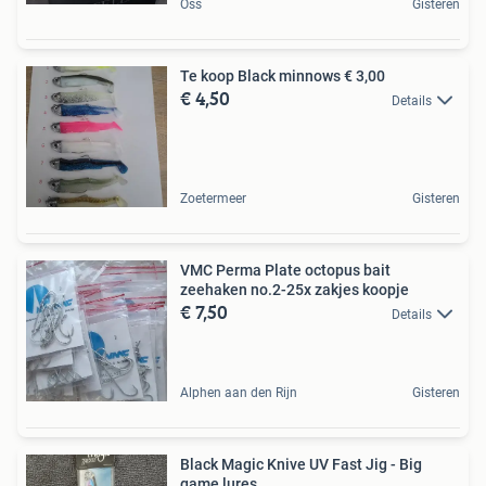
Oss
Gisteren
Te koop Black minnows € 3,00
€ 4,50
Details
Zoetermeer
Gisteren
VMC Perma Plate octopus bait
zeehaken no.2-25x zakjes koopje
€ 7,50
Details
Alphen aan den Rijn
Gisteren
Black Magic Knive UV Fast Jig - Big
game lures