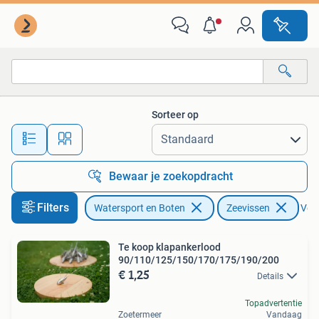
Hengelsport | Zeevissen
Sorteer op
Alle afstanden…
Bewaar je zoekopdracht
Filters
Watersport en Boten
Zeevissen
Verw
Te koop klapankerlood
90/110/125/150/170/175/190/200
€ 1,25
Details
Topadvertentie
Zoetermeer
Vandaag