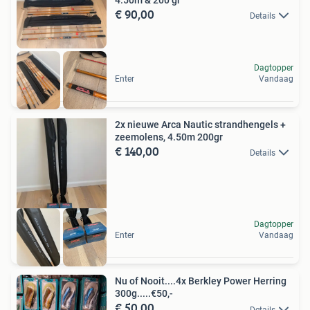
4.50m & 200 gr
€ 90,00
Details
Dagtopper
Enter
Vandaag
2x nieuwe Arca Nautic strandhengels +
zeemolens, 4.50m 200gr
€ 140,00
Details
Dagtopper
Enter
Vandaag
Nu of Nooit....4x Berkley Power Herring
300g.....€50,-
€ 50,00
Details