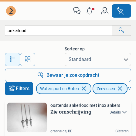
Hengelsport | Zeevissen
Sorteer op
Alle afstanden…
Bewaar je zoekopdracht
Filters
Watersport en Boten
Zeevissen
Verw
oostends ankerlood met inox ankers
Zie omschrijving
Details
grasheide, BE
Gisteren