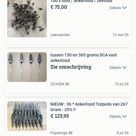
100 x lood / ankerlood / zeelood
€ 75,00
Details
Leeuwarden
13 mei 26
tussen 150 en 365 grams DCA vast
ankerlood
Zie omschrijving
Details
ZICHEM, BE
10 jul 26
NIEUW : 36 * Ankerlood Torpedo van 267
Gram - 25% !!
€ 123,93
Details
Poperinge, BE
9 jul 26