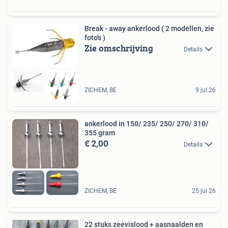
Break - away ankerlood ( 2 modellen, zie
foto's )
Zie omschrijving
Details
ZICHEM, BE
9 jul 26
ankerlood in 150/ 235/ 250/ 270/ 310/
355 gram
€ 2,00
Details
ZICHEM, BE
25 jul 26
22 stuks zeevislood + aasnaalden en