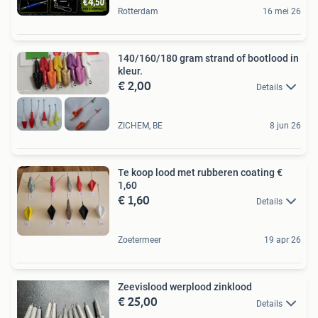
Rotterdam
16 mei 26
140/160/180 gram strand of bootlood in
kleur.
€ 2,00
Details
ZICHEM, BE
8 jun 26
Te koop lood met rubberen coating €
1,60
€ 1,60
Details
Zoetermeer
19 apr 26
Zeevislood werplood zinklood
€ 25,00
Details