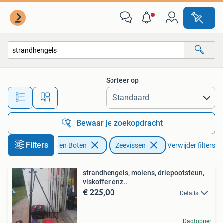
Hengelsport | Zeevissen
Sorteer op
Alle afstanden…
Bewaar je zoekopdracht
Filters
Watersport en Boten
Zeevissen
Verwijder filters
strandhengels, molens, driepootsteun,
viskoffer enz..
€ 225,00
Details
Dagtopper