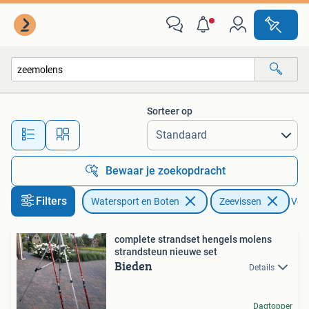
Hengelsport | Zeevissen
Sorteer op
Alle afstanden…
Bewaar je zoekopdracht
Filters
Watersport en Boten
Zeevissen
Verw
complete strandset hengels molens
strandsteun nieuwe set
Bieden
Details
Dagtopper