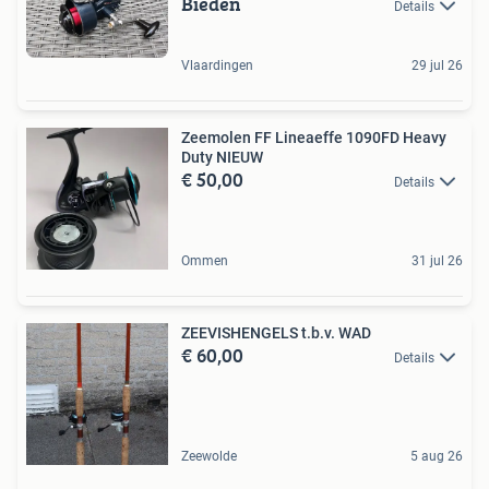
Bieden
Details
Vlaardingen
29 jul 26
Zeemolen FF Lineaeffe 1090FD Heavy
Duty NIEUW
€ 50,00
Details
Ommen
31 jul 26
ZEEVISHENGELS t.b.v. WAD
€ 60,00
Details
Zeewolde
5 aug 26