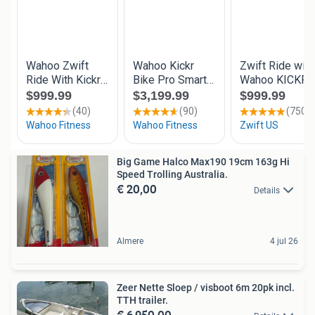
Big Game Halco Max190 19cm 163g Hi
Speed Trolling Australia.
€ 20,00
Details
Almere
4 jul 26
Zeer Nette Sloep / visboot 6m 20pk incl.
TTH trailer.
€ 6.950,00