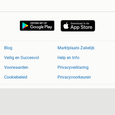
Blog
Marktplaats Zakelijk
Veilig en Succesvol
Help en Info
Voorwaarden
Privacyverklaring
Cookiebeleid
Privacyvoorkeuren
Over Marktplaats
Werken bij
Perskamer
Adevinta
2dehands
2ememain