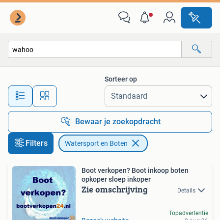
Watersport en Boten
Sorteer op
Alle afstanden…
Bewaar je zoekopdracht
Filters
Watersport en Boten
Boot verkopen? Boot inkoop boten
opkoper sloep inkoper
Zie omschrijving
Details
Topadvertentie