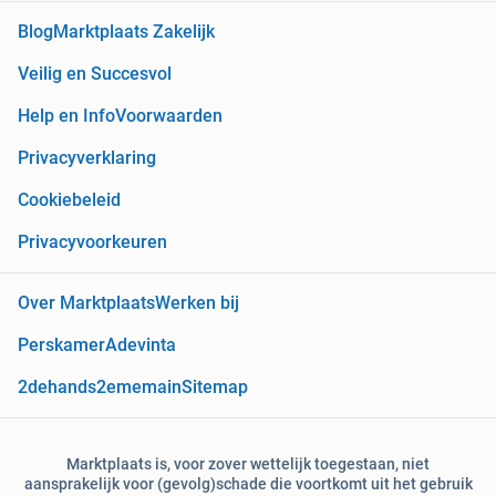
Blog
Marktplaats Zakelijk
Veilig en Succesvol
Help en Info
Voorwaarden
Privacyverklaring
Cookiebeleid
Privacyvoorkeuren
Over Marktplaats
Werken bij
Perskamer
Adevinta
2dehands
2ememain
Sitemap
Marktplaats is, voor zover wettelijk toegestaan, niet
aansprakelijk voor (gevolg)schade die voortkomt uit het gebruik