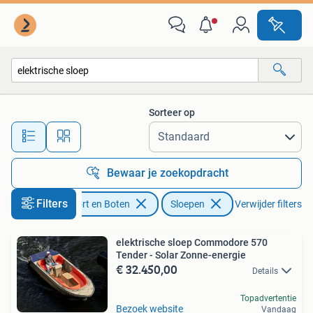
Sloepen
Sorteer op
Alle afstanden…
Bewaar je zoekopdracht
Filters
Watersport en Boten
Sloepen
Verwijder filters
elektrische sloep Commodore 570
Tender - Solar Zonne-energie
€ 32.450,00
Details
Topadvertentie
Bezoek website
Vandaag