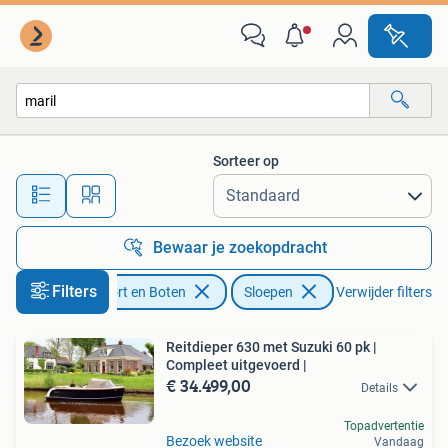
Sloepen
Sorteer op
Alle afstanden…
Bewaar je zoekopdracht
Filters
Watersport en Boten
Sloepen
Verwijder filters
Reitdieper 630 met Suzuki 60 pk |
Compleet uitgevoerd |
€ 34.499,00
Details
Topadvertentie
Bezoek website
Vandaag