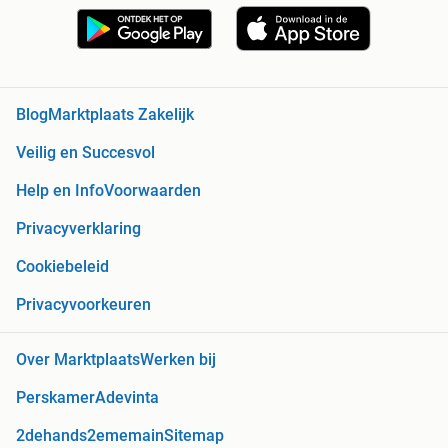
Blog
Marktplaats Zakelijk
Veilig en Succesvol
Help en Info
Voorwaarden
Privacyverklaring
Cookiebeleid
Privacyvoorkeuren
Over Marktplaats
Werken bij
Perskamer
Adevinta
2dehands
2ememain
Sitemap