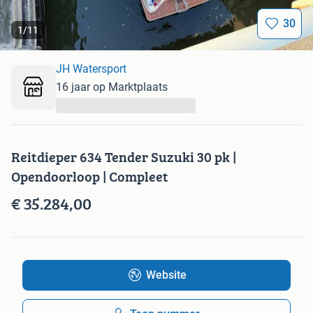
30
1
/
11
JH Watersport
16 jaar op Marktplaats
...
Reitdieper 634 Tender Suzuki 30 pk |
Opendoorloop | Compleet
€ 35.284,00
Website