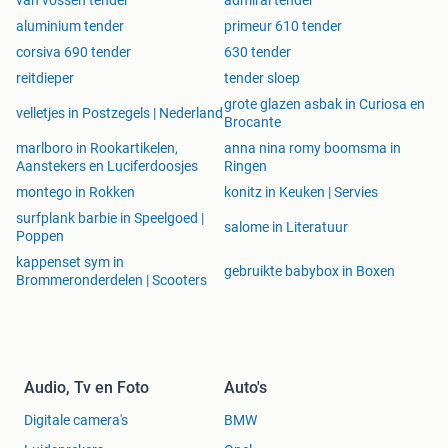
van vossen tender
admiral tender
720 Maxima 720
aluminium tender
primeur 610 tender
corsiva 690 tender
630 tender
Wij doen er alles aan om onze advertentie zo compleet en
reitdieper
tender sloep
correct mogelijk weer te geven, Bij alle aangeboden
vaartuigen zijn schrijf- en tekst fouten voorbehouden.
grote glazen asbak in Curiosa en
velletjes in Postzegels | Nederland
Brocante
marlboro in Rookartikelen,
anna nina romy boomsma in
Aanstekers en Luciferdoosjes
Ringen
montego in Rokken
konitz in Keuken | Servies
surfplank barbie in Speelgoed |
salome in Literatuur
Poppen
kappenset sym in
gebruikte babybox in Boxen
Brommeronderdelen | Scooters
Audio, Tv en Foto
Auto's
Digitale camera's
BMW