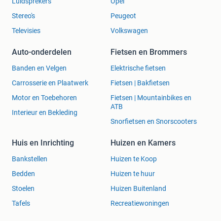
Luidsprekers
Opel
Stereo's
Peugeot
Televisies
Volkswagen
Auto-onderdelen
Fietsen en Brommers
Banden en Velgen
Elektrische fietsen
Carrosserie en Plaatwerk
Fietsen | Bakfietsen
Motor en Toebehoren
Fietsen | Mountainbikes en
ATB
Interieur en Bekleding
Snorfietsen en Snorscooters
Huis en Inrichting
Huizen en Kamers
Bankstellen
Huizen te Koop
Bedden
Huizen te huur
Stoelen
Huizen Buitenland
Tafels
Recreatiewoningen