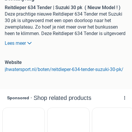
Reitdieper 634 Tender | Suzuki 30 pk ( Nieuw Model ! )
Deze prachtige nieuwe Reitdieper 634 Tender met Suzuki
30 pk is uitgevoerd met een open doorloop naar het
zwemplateau. Zo hoef je niet meer over het bunkussen
heen te klimmen. Deze Reitdieper 634 Tender is uitgevoerd
in een prachtige Creme kleurstelling met otono Silvertex
Lees meer
kussens. De Reitdieper 634 Tender is een erg geliefde
tender in dit formaat. De Reitdieper 634 Tender ziet er niet
alleen prachtig uit, maar is ook heel comfortabel en ruim.
Website
Ze heeft voorin een uitzonderlijke hoge rugleuning. Dit zit
jhwatersport.nl/boten/reitdieper-634-tender-suzuki-30-pk/
heerlijk, maar is ook heel fijn wanneer je het zonnedek
gebruikt. Zo lig je lekker uit de wind.
Aanwezige Accessoires:
Rompkleur: Creme wit
Binnenkleur: Creme wit
Suzuki 30 pk
Antifouling
Finteak op de kuipvoer en op het zwemplateau.