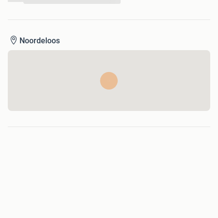
Lengte: 6.34 meter
Breedte: 2.40 meter
Diepgang: 0.50 meter
Doorvaarthoogte: 1.10meter
Noordeloos
Zitplaatsen: 8 volwassenen
Kleur: Creme Wit
Transport van de boot is mogelijk.
Kortom sleutel omdraaien en varen maar.
Voor vragen kunt u contact opnemen met ons.
Met vriendelijke groet,
Jacco
JH watersport
Trefwoorden: