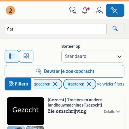
Agrarisch | Tractoren
Sorteer op
Alle afstanden…
Bewaar je zoekopdracht
Filters
Zakelijke goederen
Tractoren
Verwijder filters
[Gezocht ] Tractors en andere
landbouwmachines [Gezocht]
Zie omschrijving
Details