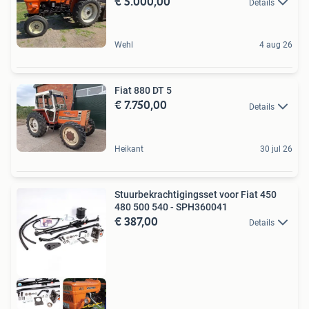
€ 5.000,00
Details
Wehl
4 aug 26
Fiat 880 DT 5
€ 7.750,00
Details
Heikant
30 jul 26
Stuurbekrachtigingsset voor Fiat 450
480 500 540 - SPH360041
€ 387,00
Details