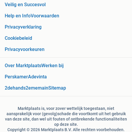
Veilig en Succesvol
Help en Info
Voorwaarden
Privacyverklaring
Cookiebeleid
Privacyvoorkeuren
Over Marktplaats
Werken bij
Perskamer
Adevinta
2dehands
2ememain
Sitemap
Marktplaats is, voor zover wettelijk toegestaan, niet
aansprakelijk voor (gevolg)schade die voortkomt uit het gebruik
van deze site, dan wel uit fouten of ontbrekende functionaliteiten
op deze site.
Copyright © 2026 Marktplaats B.V. Alle rechten voorbehouden.