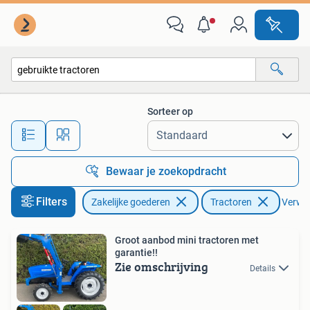
Agrarisch | Tractoren
Sorteer op
Alle afstanden…
Bewaar je zoekopdracht
Filters
Zakelijke goederen
Tractoren
Verwijd
Groot aanbod mini tractoren met
garantie!!
Zie omschrijving
Details