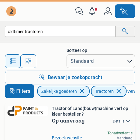
Agrarisch | Tractoren
Sorteer op
Alle afstanden…
Bewaar je zoekopdracht
Filters
Zakelijke goederen
Tractoren
Verwijd
Tractor of Land(bouw)machine verf op
kleur bestellen?
Op aanvraag
Details
Topadvertentie
Bezoek website
Vandaag