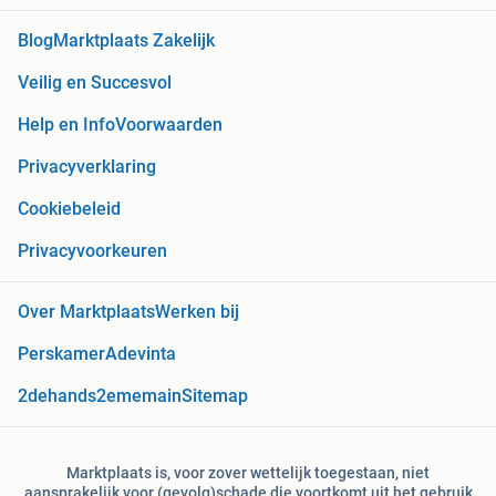
Blog
Marktplaats Zakelijk
Veilig en Succesvol
Help en Info
Voorwaarden
Privacyverklaring
Cookiebeleid
Privacyvoorkeuren
Over Marktplaats
Werken bij
Perskamer
Adevinta
2dehands
2ememain
Sitemap
Marktplaats is, voor zover wettelijk toegestaan, niet
aansprakelijk voor (gevolg)schade die voortkomt uit het gebruik