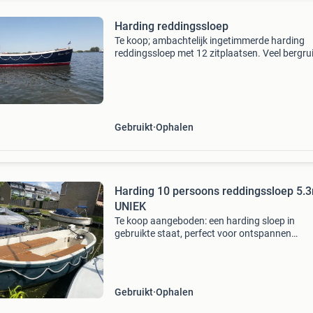
Harding reddingssloep
Te koop; ambachtelijk ingetimmerde harding
reddingssloep met 12 zitplaatsen. Veel bergru
in de banken die in de lijn van de sloep meelop
Afmeting romp: 214 x 640 cm. Loa 690 cm.
Materiaal romp:
Gebruikt
Ophalen
Harding 10 persoons reddingssloep 5.
UNIEK
Te koop aangeboden: een harding sloep in
gebruikte staat, perfect voor ontspannen
vaartochten. De boot is uitgerust met een
betrouwbare yamaha buitenboordmotor. De s
heeft comfortabele kussens en
Gebruikt
Ophalen