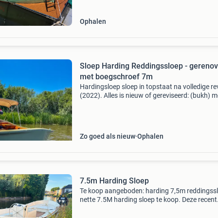
handige inschuifbar
Ophalen
Sloep Harding Reddingssloep - gereno
met boegschroef 7m
Hardingsloep sloep in topstaat na volledige rev
(2022). Alles is nieuw of gereviseerd: (bukh) m
saildrive, romp (polyester + 2k lak), volledig
mahonie/teak interieur (7 lagen lak), complete
Zo goed als nieuw
Ophalen
7.5m Harding Sloep
Te koop aangeboden: harding 7,5m reddingss
nette 7.5M harding sloep te koop. Deze recent
opgeknapte harding sloep van 7,5 meter is vo
van een nieuw zelflozende dek, flexiteak vloer 