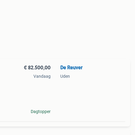
€ 82.500,00
De Reuver
Vandaag
Uden
uime
rt
Dagtopper