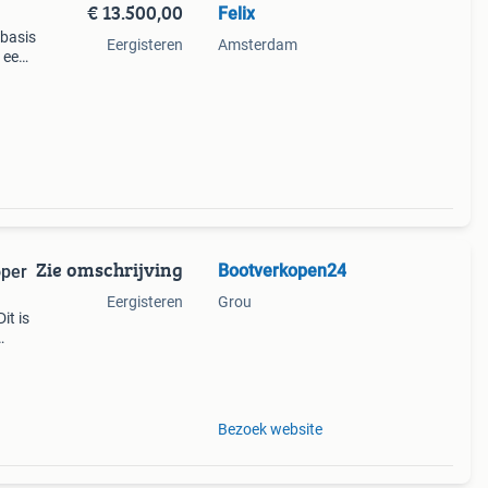
€ 13.500,00
Felix
 basis
Eergisteren
Amsterdam
 een
lang
ren
Zie omschrijving
Bootverkopen24
oper
Eergisteren
Grou
it is
 voor
Bezoek website