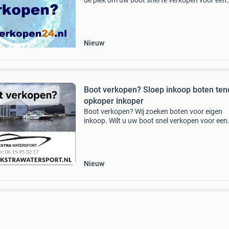
dé plek om uw boot snel te verkopen voor een
goede prijs . Wij kopen het gehele jaar boten in
eigen inkoop dus geen tussenpersonen maar
directe i
Nieuw
Boot verkopen? Sloep inkoop boten ten
opkoper inkoper
Boot verkopen? Wij zoeken boten voor eigen
inkoop. Wilt u uw boot snel verkopen voor een
goede prijs? Wij zorgen voor een snelle en corr
afwikkeling. Wij zoeken de volgende boten:
consoleboten. Mo
Nieuw