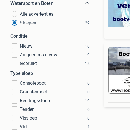
Watersport en Boten
Alle advertenties
Sloepen
29
Conditie
Nieuw
10
Zo goed als nieuw
9
Gebruikt
14
Type sloep
Consoleboot
0
Grachtenboot
0
Reddingssloep
19
Tender
0
Vissloep
0
Vlet
1