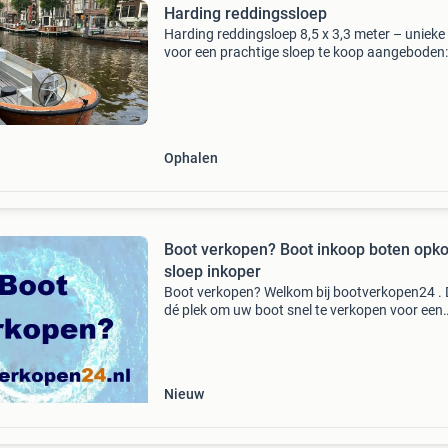
Harding reddingssloep
Harding reddingsloep 8,5 x 3,3 meter – unieke
voor een prachtige sloep te koop aangeboden:
robuuste harding reddingsloep van 8,5 meter 
en 3,3 meter breed. De boot is de afgelopen ja
Ophalen
Boot verkopen? Boot inkoop boten opk
sloep inkoper
Boot verkopen? Welkom bij bootverkopen24 . D
dé plek om uw boot snel te verkopen voor een
goede prijs . Wij kopen het gehele jaar boten in
eigen inkoop dus geen tussenpersonen maar
directe i
Nieuw