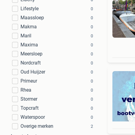
Lifestyle
0
Maassloep
0
Makma
0
Maril
0
Maxima
0
Meersloep
0
Nordcraft
0
Oud Huijzer
0
Primeur
0
Rhea
0
Stormer
0
Topcraft
0
Waterspoor
0
Overige merken
2