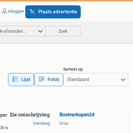
Inloggen
Plaats advertentie
lle afstanden…
Zoek
Sorteer op
Lijst
Foto’s
Zie omschrijving
Bootverkopen24
oper
Vandaag
Grou
it is