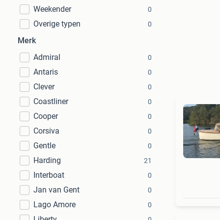
Weekender
0
Overige typen
0
Merk
Admiral
0
Antaris
0
Clever
0
Coastliner
0
Cooper
0
Corsiva
0
Gentle
0
Harding
21
Interboat
0
Jan van Gent
0
Lago Amore
0
Liberty
0