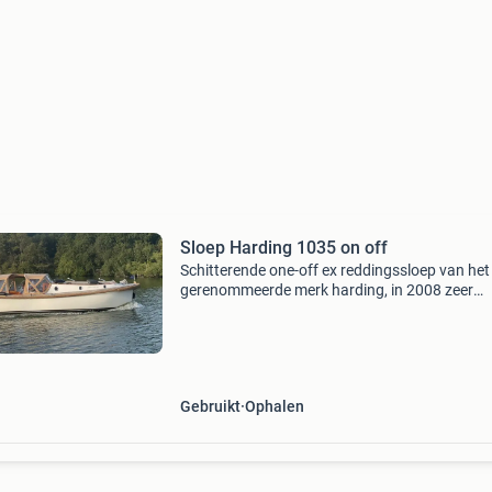
Sloep Harding 1035 on off
Schitterende one-off ex reddingssloep van het
gerenommeerde merk harding, in 2008 zeer
hoogwaardig met veel teak omgebouwd tot r
kajuitsloep waarbij aan alle vormen van comfo
gedacht is . Dit &q
Gebruikt
Ophalen