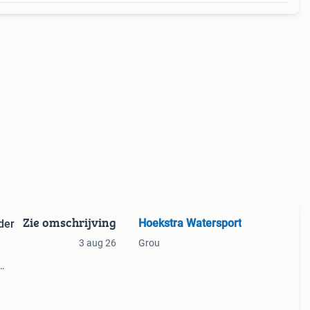
Zie omschrijving
Hoekstra Watersport
der
3 aug 26
Grou
ecte