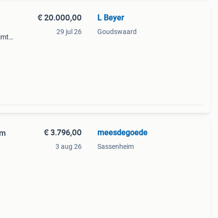
€ 20.000,00
L Beyer
29 jul 26
Goudswaard
imte
en.
€ 3.796,00
meesdegoede
3m
3 aug 26
Sassenheim
loep