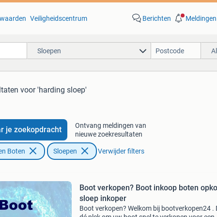
waarden
Veiligheidscentrum
Berichten
Meldingen
Sloepen
A
ltaten
voor 'harding sloep'
Ontvang meldingen van
r je zoekopdracht
nieuwe zoekresultaten
en Boten
Sloepen
Verwijder filters
Boot verkopen? Boot inkoop boten opk
sloep inkoper
Boot verkopen? Welkom bij bootverkopen24 . D