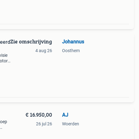
Zie omschrijving
Johannus
veerd
4 aug 26
Oosthem
isie
otor,
 e
€ 16.950,00
AJ
loep
26 jul 26
Woerden
orzien
en