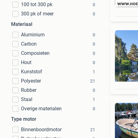
100 tot 300 pk
0
300 pk of meer
0
Materiaal
Aluminium
0
Carbon
0
Composieten
0
Hout
0
Kunststof
1
Polyester
21
Rubber
0
Staal
1
Overige materialen
0
Type motor
Binnenboordmotor
21