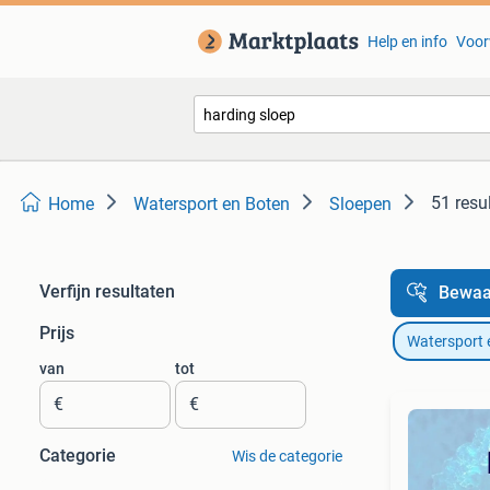
Help en info
Voor
51 resu
Home
Watersport en Boten
Sloepen
Verfijn resultaten
Bewaa
Prijs
Watersport 
van
tot
€
€
Categorie
Wis de categorie