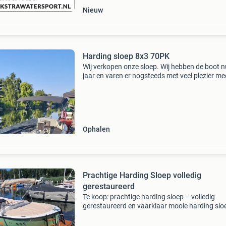
Nieuw
Harding sloep 8x3 70PK
Wij verkopen onze sloep. Wij hebben de boot n
jaar en varen er nogsteeds met veel plezier mee
gaan de boot verkopen omdat we opzoek zijn
een boot met slaapplaatsen zodat we ermee o
Ophalen
Prachtige Harding Sloep volledig
gerestaureerd
Te koop: prachtige harding sloep – volledig
gerestaureerd en vaarklaar mooie harding slo
met ruim zwemplateau, bereikbaar via twee
opstapjes. Aan het zwemplateau bevindt zich