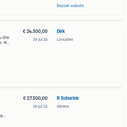
Bezoek website
€ 24.500,00
Dirk
u drie
26 jul 26
IJmuiden
. Wij
 naar
p va
€ 27.500,00
R Schurink
26 jul 26
Almere
ep
 een