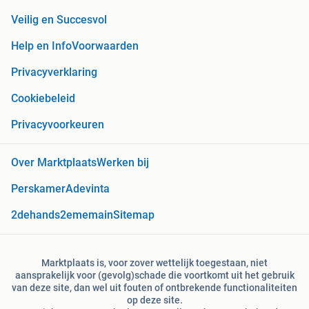
Veilig en Succesvol
Help en Info
Voorwaarden
Privacyverklaring
Cookiebeleid
Privacyvoorkeuren
Over Marktplaats
Werken bij
Perskamer
Adevinta
2dehands
2ememain
Sitemap
Marktplaats is, voor zover wettelijk toegestaan, niet
aansprakelijk voor (gevolg)schade die voortkomt uit het gebruik
van deze site, dan wel uit fouten of ontbrekende functionaliteiten
op deze site.