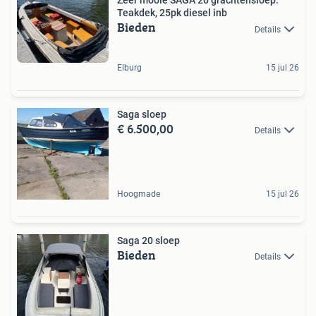
Zeer mooie SAGA 20 grachtensloep.
Teakdek, 25pk diesel inb
Bieden
Details
Elburg
15 jul 26
Saga sloep
€ 6.500,00
Details
Hoogmade
15 jul 26
Saga 20 sloep
Bieden
Details