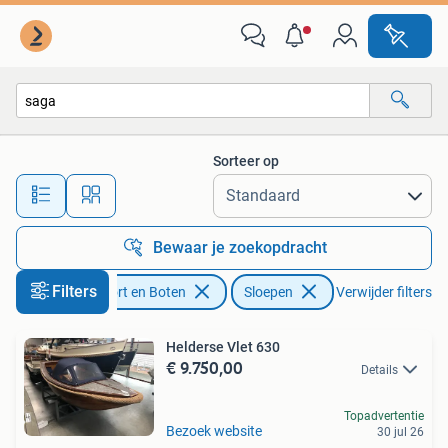
Sloepen
Sorteer op
Alle afstanden…
Bewaar je zoekopdracht
Filters
Watersport en Boten
Sloepen
Verwijder filters
Helderse Vlet 630
€ 9.750,00
Details
Topadvertentie
Bezoek website
30 jul 26