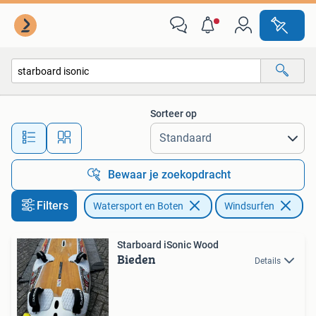
Windsurfen
Sorteer op
Alle afstanden…
Bewaar je zoekopdracht
Filters
Watersport en Boten
Windsurfen
Ve
Starboard iSonic Wood
Bieden
Details