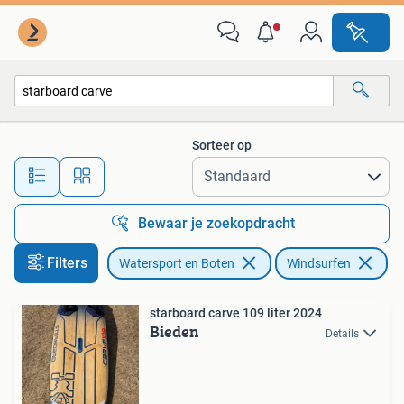
Windsurfen
Sorteer op
Alle afstanden…
Bewaar je zoekopdracht
Filters
Watersport en Boten
Windsurfen
Ve
starboard carve 109 liter 2024
Bieden
Details