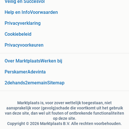
Veilig en Succesvol
Help en Info
Voorwaarden
Privacyverklaring
Cookiebeleid
Privacyvoorkeuren
Over Marktplaats
Werken bij
Perskamer
Adevinta
2dehands
2ememain
Sitemap
Marktplaats is, voor zover wettelijk toegestaan, niet
aansprakelijk voor (gevolg)schade die voortkomt uit het gebruik
van deze site, dan wel uit fouten of ontbrekende functionaliteiten
op deze site.
Copyright © 2026 Marktplaats B.V. Alle rechten voorbehouden.