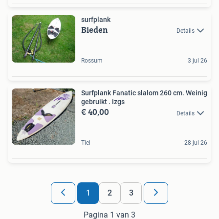
surfplank
Bieden
Details
Rossum
3 jul 26
Surfplank Fanatic slalom 260 cm. Weinig
gebruikt . izgs
€ 40,00
Details
Tiel
28 jul 26
1
2
3
Pagina 1 van 3