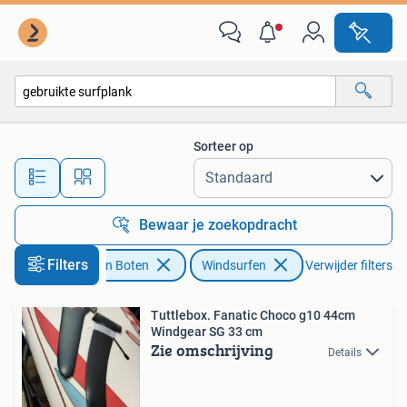
Windsurfen
Sorteer op
Alle afstanden…
Bewaar je zoekopdracht
Filters
Watersport en Boten
Windsurfen
Verwijder filters
Tuttlebox. Fanatic Choco g10 44cm
Windgear SG 33 cm
Zie omschrijving
Details