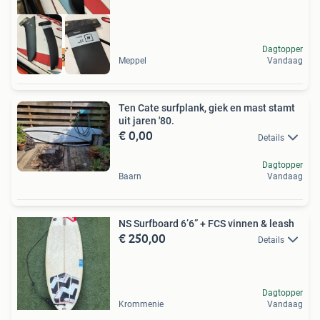
Dagtopper
06 51688689 AvanK
Meppel
Vandaag
Ten Cate surfplank, giek en mast stamt
uit jaren '80.
€ 0,00
Details
Dagtopper
Baarn
Vandaag
NS Surfboard 6’6” + FCS vinnen & leash
€ 250,00
Details
Dagtopper
Krommenie
Vandaag