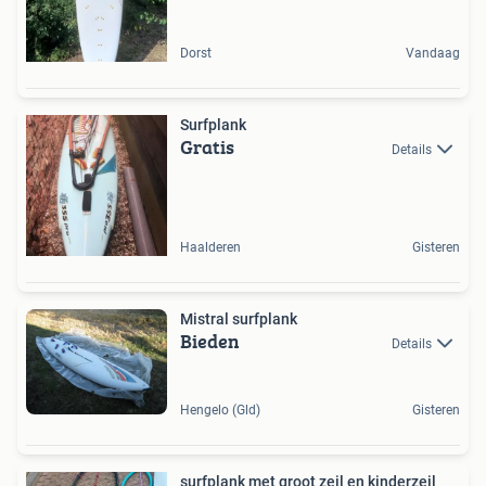
Dorst
Vandaag
Surfplank
Gratis
Details
Haalderen
Gisteren
Mistral surfplank
Bieden
Details
Hengelo (Gld)
Gisteren
surfplank met groot zeil en kinderzeil