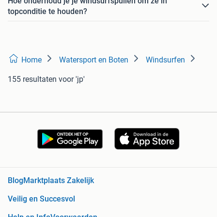
Hoe onderhoud je je windsurfspullen om ze in
topconditie te houden?
Home
Watersport en Boten
Windsurfen
155 resultaten
voor 'jp'
Blog
Marktplaats Zakelijk
Veilig en Succesvol