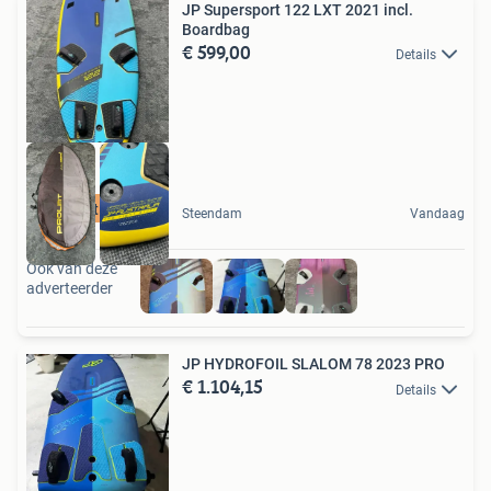
JP Supersport 122 LXT 2021 incl.
Boardbag
€ 599,00
Details
best buy
Steendam
Vandaag
Ook van deze
adverteerder
JP HYDROFOIL SLALOM 78 2023 PRO
€ 1.104,15
Details