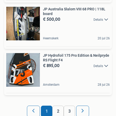
JP Australia Slalom VIII 68 PRO | 118L
board
€ 500,00
Details
Heemskerk
20 jul 26
JP Hydrofoil 175 Pro Edition & Neilpryde
RS Flight F4
€ 895,00
Details
Amsterdam
28 jul 26
1
2
3