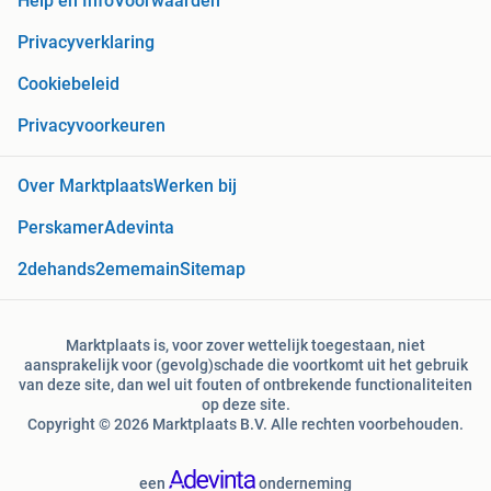
Help en Info
Voorwaarden
Privacyverklaring
Cookiebeleid
Privacyvoorkeuren
Over Marktplaats
Werken bij
Perskamer
Adevinta
2dehands
2ememain
Sitemap
Marktplaats is, voor zover wettelijk toegestaan, niet
aansprakelijk voor (gevolg)schade die voortkomt uit het gebruik
van deze site, dan wel uit fouten of ontbrekende functionaliteiten
op deze site.
Copyright © 2026 Marktplaats B.V. Alle rechten voorbehouden.
een
onderneming