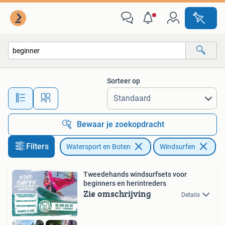
Windsurfen
Sorteer op
Alle afstanden…
Bewaar je zoekopdracht
Filters
Watersport en Boten
Windsurfen
Ve
Tweedehands windsurfsets voor
beginners en herintreders
Zie omschrijving
Details