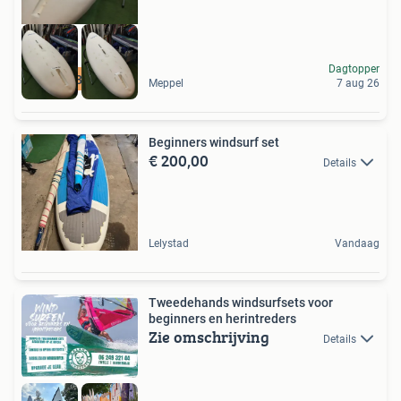
Dagtopper
06 51688689 AvanK
Meppel
7 aug 26
Beginners windsurf set
€ 200,00
Details
Lelystad
Vandaag
Tweedehands windsurfsets voor
beginners en herintreders
Zie omschrijving
Details