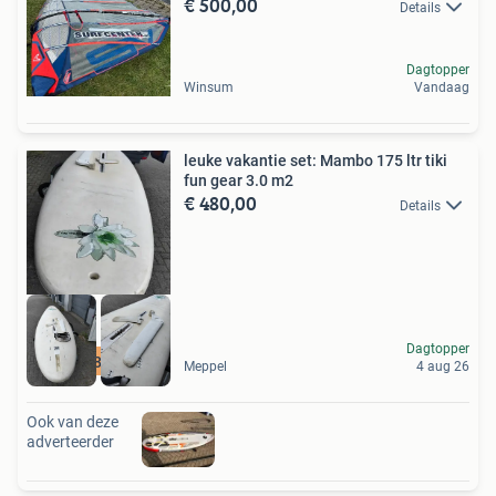
€ 500,00
Details
Dagtopper
Winsum
Vandaag
leuke vakantie set: Mambo 175 ltr tiki
fun gear 3.0 m2
€ 480,00
Details
Dagtopper
06 51688689 AvanK
Meppel
4 aug 26
Ook van deze
adverteerder