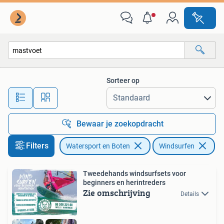
Windsurfen
Sorteer op
Alle afstanden…
Bewaar je zoekopdracht
Filters
Watersport en Boten
Windsurfen
Ve
Tweedehands windsurfsets voor
beginners en herintreders
Zie omschrijving
Details