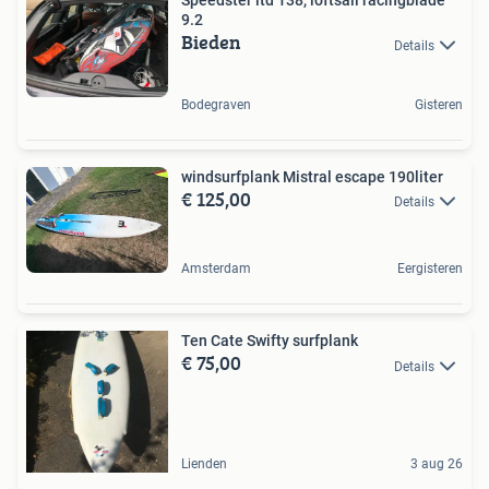
Speedster ltd 138, loftsail racingblade
9.2
Bieden
Details
Bodegraven
Gisteren
windsurfplank Mistral escape 190liter
€ 125,00
Details
Amsterdam
Eergisteren
Ten Cate Swifty surfplank
€ 75,00
Details
Lienden
3 aug 26