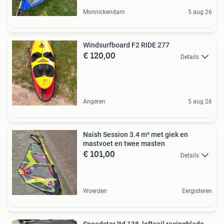
Monnickendam
5 aug 26
Windsurfboard F2 RIDE 277
€ 120,00
Details
Angeren
5 aug 26
Naish Session 3.4 m² met giek en
mastvoet en twee masten
€ 101,00
Details
Woerden
Eergisteren