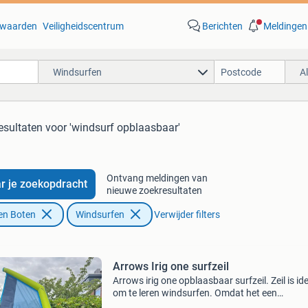
waarden
Veiligheidscentrum
Berichten
Meldingen
Windsurfen
A
esultaten
voor 'windsurf opblaasbaar'
Ontvang meldingen van
r je zoekopdracht
nieuwe zoekresultaten
en Boten
Windsurfen
Verwijder filters
Arrows Irig one surfzeil
Arrows irig one opblaasbaar surfzeil. Zeil is id
om te leren windsurfen. Omdat het een
opblaasbaar zeil is blijft het drijven op het wat