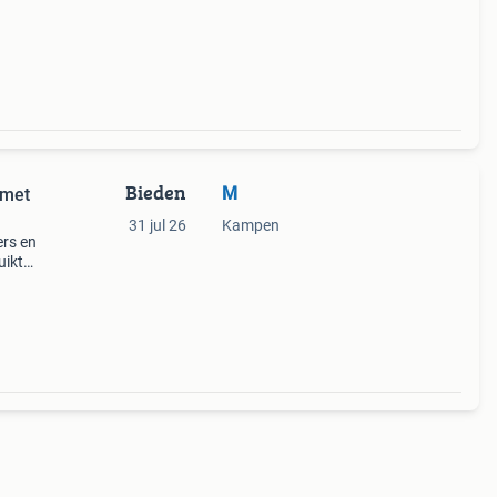
Bieden
M
 met
31 jul 26
Kampen
ers en
uikt
up
asb