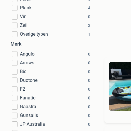
Plank
4
Vin
0
Zeil
3
Overige typen
1
Merk
Angulo
0
Arrows
0
Bic
0
Duotone
0
F2
0
Fanatic
0
Gaastra
0
Gunsails
0
JP Australia
0