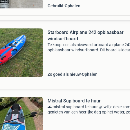
Gebruikt
Ophalen
Starboard Airplane 242 opblaasbaar
windsurfboard
Te koop: een als nieuwe starboard airplane 24
opblaasbaar windsurfboard. Dit board is idea
voor freeride en biedt uitstekende prestaties. H
gemakkelijk te transporteren en op te bergen
dankzij
Zo goed als nieuw
Ophalen
Mistral Sup board te huur
🌊 mistral sup board te huur 🌿 wil je deze zo
genieten van een heerlijke dag op het water, z
meteen een sup aan te schaffen? Ik verhuur m
mistral opblaasbare sup-board. Een complete
lux