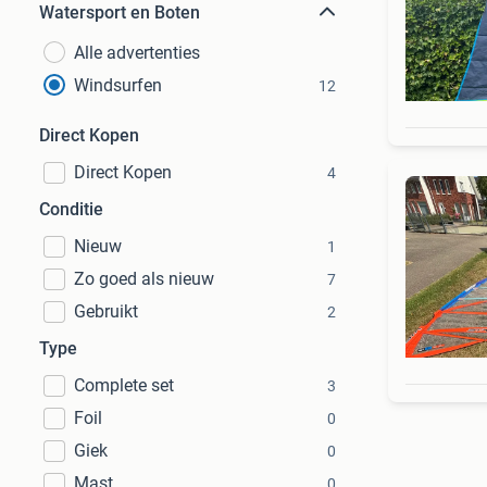
Watersport en Boten
Alle advertenties
Windsurfen
12
Direct Kopen
Direct Kopen
4
Conditie
Nieuw
1
Zo goed als nieuw
7
Gebruikt
2
Type
Complete set
3
Foil
0
Giek
0
Mast
0