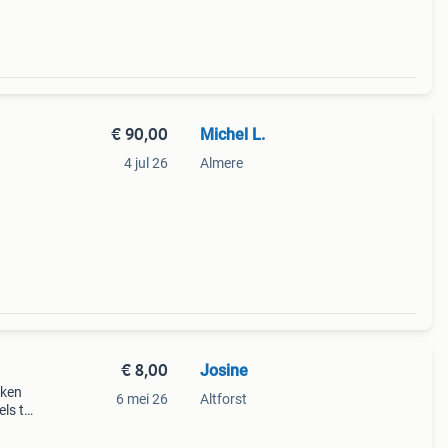
€ 90,00
Michel L.
4 jul 26
Almere
.
€ 8,00
Josine
kken
6 mei 26
Altforst
els te