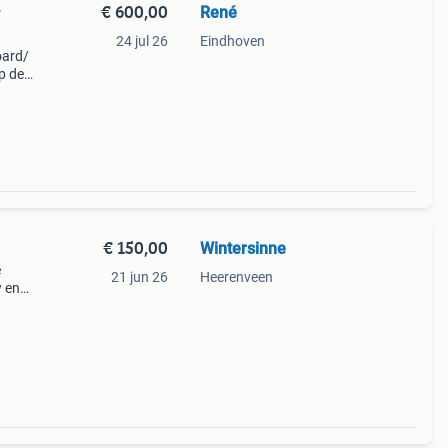
€ 600,00
René
r
24 jul 26
Eindhoven
oard/
p de
€ 150,00
Wintersinne
e
21 jun 26
Heerenveen
w en
 en
als