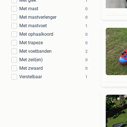
Met giek
1
Met mast
0
Met mastverlenger
0
Met mastvoet
1
Met ophaalkoord
0
Met trapeze
0
Met voetbanden
2
Met zeil(en)
0
Met zwaard
0
Verstelbaar
1