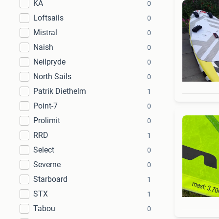
KA
0
Loftsails
0
Mistral
0
Naish
0
Neilpryde
0
North Sails
0
Patrik Diethelm
1
Point-7
0
Prolimit
0
RRD
1
Select
0
Severne
0
Starboard
1
STX
1
Tabou
0