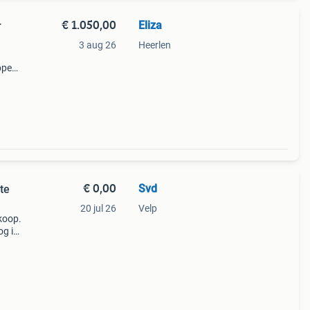
€ 1.050,00
Eliza
r
3 aug 26
Heerlen
ppen
e
€ 0,00
Svd
te
20 jul 26
Velp
 koop.
og in
t
an