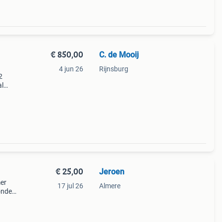
€ 850,00
C. de Mooij
4 jun 26
Rijnsburg
2
al
et is
€ 25,00
Jeroen
mer
17 jul 26
Almere
onder
ijn
 en