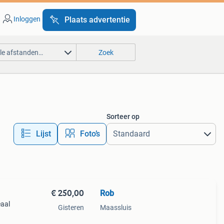
Inloggen
Plaats advertentie
lle afstanden…
Zoek
Sorteer op
Lijst
Foto’s
€ 250,00
Rob
eaal
Gisteren
Maassluis
er en