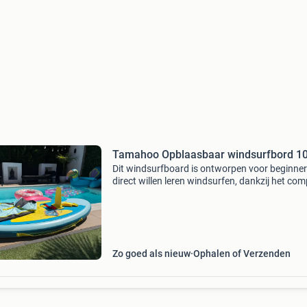
Tamahoo Opblaasbaar windsurfbord 1
Dit windsurfboard is ontworpen voor beginner
direct willen leren windsurfen, dankzij het co
ontwerp en de baanbrekende intuïtieve bedien
Het is geschikt voor windkracht 1 tot en met 3
Zo goed als nieuw
Ophalen of Verzenden