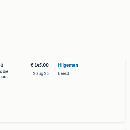
€ 145,00
Hilgeman
00
s die
2 aug 26
Beesd
mpacte
ing.
0