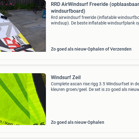
RRD AirWindsurf Freeride (opblaasbaa
windsurfboard)
Rrd airwindsurf freeride (inflatable windsurfb
windsup). De beste inflatable windsurfplank o
markt. Met deze plank kun je goed planeren.
Uitgerust met een vervangbare vin en
verplaatsbare voe
Zo goed als nieuw
Ophalen of Verzenden
Windsurf Zeil
Complete ascan rise rigg 3.5 Windsurfset in d
kleuren groen/geel. De set is zo goed als nieu
bevat een zeil van 3.5 M², een mast van 3.70M
een giek van 175 cm. Ideaal voor beginners of 
ext
Zo goed als nieuw
Ophalen