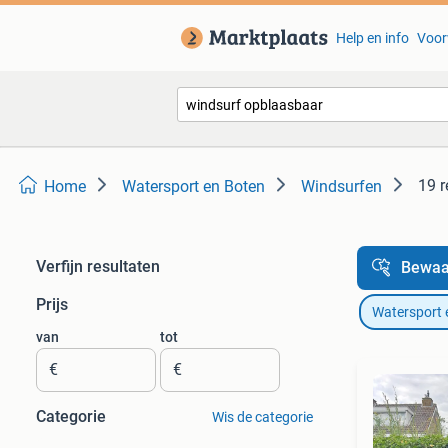
Help en info
Voor
19 r
Home
Watersport en Boten
Windsurfen
Verfijn resultaten
Bewaa
Prijs
Watersport 
van
tot
€
€
Categorie
Wis de categorie