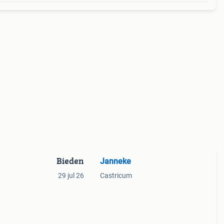
Bieden
Janneke
29 jul 26
Castricum