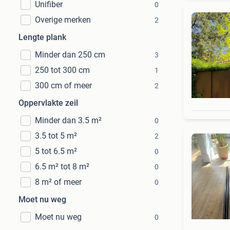
Unifiber
0
Overige merken
2
Lengte plank
Minder dan 250 cm
3
250 tot 300 cm
1
300 cm of meer
2
Oppervlakte zeil
Minder dan 3.5 m²
0
3.5 tot 5 m²
2
5 tot 6.5 m²
0
6.5 m² tot 8 m²
0
8 m² of meer
0
Moet nu weg
Moet nu weg
0