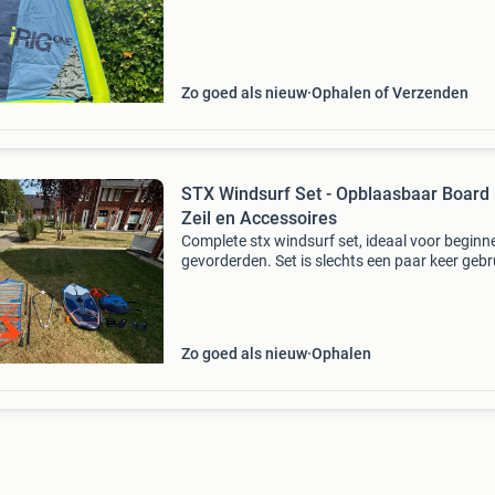
is het heel licht om op te tillen.
Zo goed als nieuw
Ophalen of Verzenden
STX Windsurf Set - Opblaasbaar Board
Zeil en Accessoires
Complete stx windsurf set, ideaal voor beginn
gevorderden. Set is slechts een paar keer gebr
en in zeer goede staat! De plank kan ook als s
gebruikt worden! De set bestaat uit een opbla
Zo goed als nieuw
Ophalen