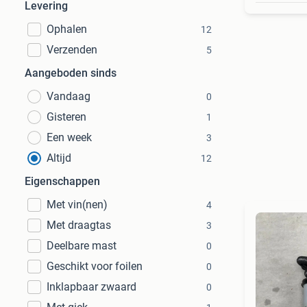
Levering
Ophalen
12
Verzenden
5
Aangeboden sinds
Vandaag
0
Gisteren
1
Een week
3
Altijd
12
Eigenschappen
Met vin(nen)
4
Met draagtas
3
Deelbare mast
0
Geschikt voor foilen
0
Inklapbaar zwaard
0