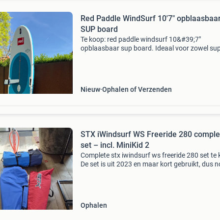
Red Paddle WindSurf 10'7" opblaasbaa
SUP board
Te koop: red paddle windsurf 10&#39;7"
opblaasbaar sup board. Ideaal voor zowel su
als windsurfen. Let op: wordt geleverd zonder
windsurfzeil. Inclusief peddel en alle benodigd
accessoir
Nieuw
Ophalen of Verzenden
STX iWindsurf WS Freeride 280 comple
set – incl. MiniKid 2
Complete stx iwindsurf ws freeride 280 set te
De set is uit 2023 en maar kort gebruikt, dus n
zeer nette staat. Het opblaasbare board is nie
alleen geschikt om mee te windsurfen, maar k
Ophalen