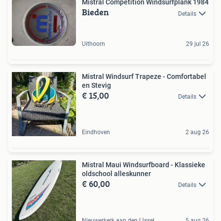
Mistral Competition Windsurfplank 1984
Bieden
Details
Uithoorn
29 jul 26
Mistral Windsurf Trapeze - Comfortabel
en Stevig
€ 15,00
Details
Eindhoven
2 aug 26
Mistral Maui Windsurfboard - Klassieke
oldschool alleskunner
€ 60,00
Details
Nieuwerkerk aan den IJssel
5 aug 26