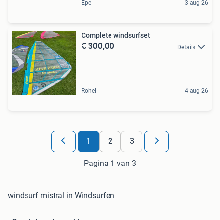
Epe
3 aug 26
Complete windsurfset
€ 300,00
Details
Rohel
4 aug 26
1
2
3
Pagina 1 van 3
windsurf mistral in Windsurfen