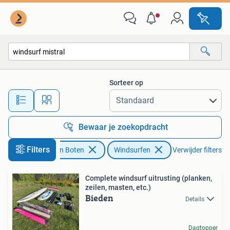
Windsurfen
Sorteer op
Alle afstanden…
Bewaar je zoekopdracht
Filters
Watersport en Boten
Windsurfen
Verwijder filters
Complete windsurf uitrusting (planken,
zeilen, masten, etc.)
Bieden
Details
Dagtopper