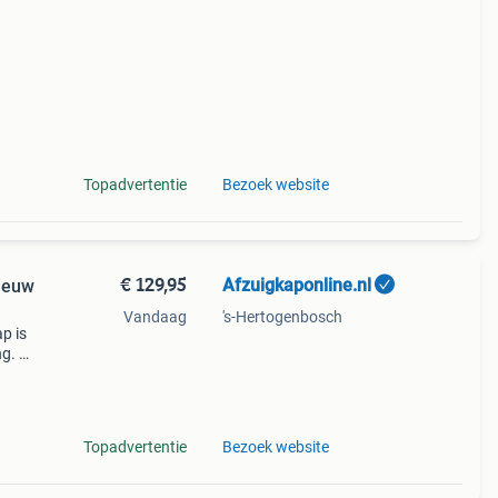
een
rd in
Topadvertentie
Bezoek website
€ 129,95
Afzuigkaponline.nl
Nieuw
Vandaag
's-Hertogenbosch
p is
ng. De
zijn
Topadvertentie
Bezoek website