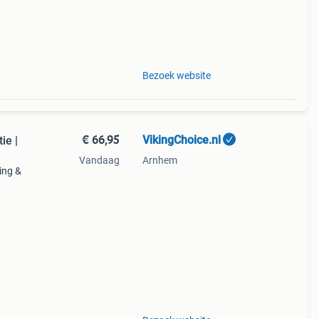
Bezoek website
€ 66,95
VikingChoice.nl
ie |
Vandaag
Arnhem
ing &
: 16
: 200