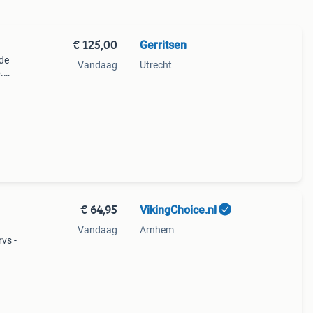
€ 125,00
Gerritsen
nde
Vandaag
Utrecht
.
zicht
g life
€ 64,95
VikingChoice.nl
Vandaag
Arnhem
vs -
200
ef 2