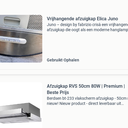
Vrijhangende afzuigkap Elica Juno
Juno – design by fabrizio crisà een vrijhange
afzuigkap die oogt als een moderne hanglamp
Dankzij het compacte ronde ontwerp blijft het 
in de keuken volledig vrij. De regenererende lon
Gebruikt
Ophalen
Afzuigkap RVS 50cm 80W | Premium |
Beste Prijs
Berdsen bt-233 vlakscherm afzuigkap - 50cm r
nieuw! Nieuw product - direct leverbaar uit
voorraad. Breedte: 50 cm 2 snelheden (max. 
M3/u) afzuiging of recirculatie mogelijk inclusi
alumini