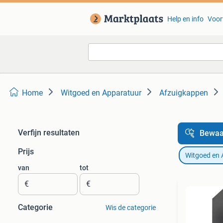
Help en info
Voor
Home
Witgoed en Apparatuur
Afzuigkappen
Verfijn resultaten
Bewaa
Prijs
Witgoed en 
van
tot
€
€
Categorie
Wis de categorie