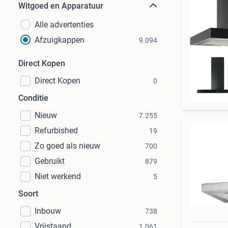
Witgoed en Apparatuur
Alle advertenties
Afzuigkappen
9.094
Direct Kopen
Direct Kopen
0
Conditie
Nieuw
7.255
Refurbished
19
Zo goed als nieuw
700
Gebruikt
879
Niet werkend
5
Soort
Inbouw
738
Vrijstaand
1.061