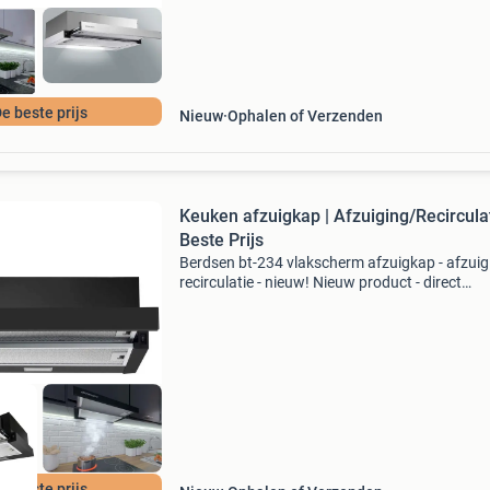
e beste prijs
Nieuw
Ophalen of Verzenden
Keuken afzuigkap | Afzuiging/Recirculat
Beste Prijs
Berdsen bt-234 vlakscherm afzuigkap - afzuig
recirculatie - nieuw! Nieuw product - direct
leverbaar uit voorraad. Breedte: 50 cm hoogte
cm diepte: 28 / 46 cm (uitklapbaar) capaciteit
e beste prijs