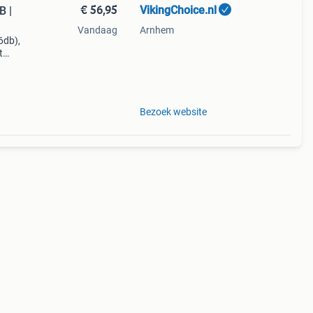
€ 56,95
VikingChoice.nl
B |
Vandaag
Arnhem
6db),
t
epte
Bezoek website