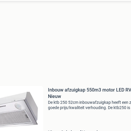
Inbouw afzuigkap 550m3 motor LED R
Nieuw
De ktb 250 52cm inbouwafzuigkap heeft een 
goede prijs/kwaliteit verhouding. De ktb250 is 
inbouw afzuigkap die u geheel geïntegreerd k
inbouwen. Met een afzuigcapaciteit van 550m
uur he