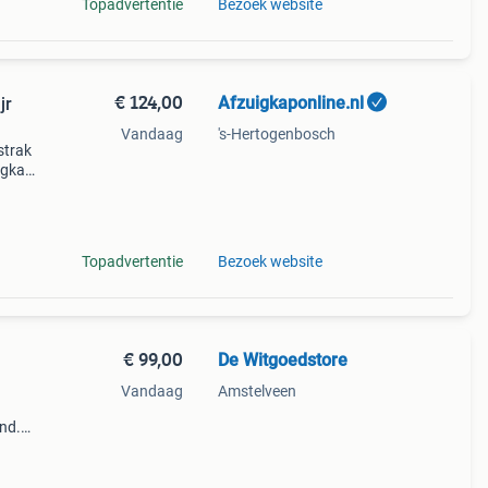
Topadvertentie
Bezoek website
€ 124,00
Afzuigkaponline.nl
jr
Vandaag
's-Hertogenbosch
strak
igkap
Topadvertentie
Bezoek website
€ 99,00
De Witgoedstore
Vandaag
Amstelveen
and.
r!!!