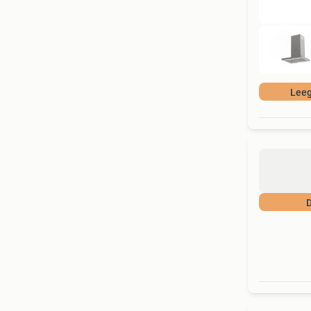
Lee
D