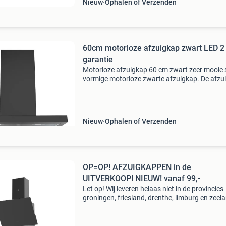
Nieuw
Ophalen of Verzenden
60cm motorloze afzuigkap zwart LED 2 
garantie
Motorloze afzuigkap 60 cm zwart zeer mooie 
vormige motorloze zwarte afzuigkap. De afzu
is motorloos en dus alleen geschikt voor het
aansluiten op een centraal afzuigsysteem. Op
voorraad dus
Nieuw
Ophalen of Verzenden
OP=OP! AFZUIGKAPPEN in de
UITVERKOOP! NIEUW! vanaf 99,-
Let op! Wij leveren helaas niet in de provincies
groningen, friesland, drenthe, limburg en zeel
Lees verder... Gegarandeerd nergens goedkope
Momenteel superaanbiedingen!!! Alle ovens
worden ge