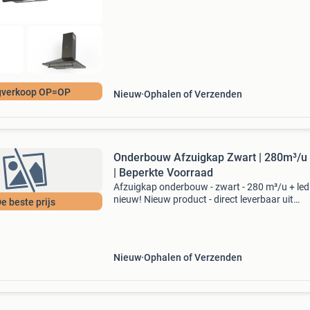
gverkoop OP=OP
Nieuw
Ophalen of Verzenden
Onderbouw Afzuigkap Zwart | 280m³/u
| Beperkte Voorraad
Afzuigkap onderbouw - zwart - 280 m³/u + led 
nieuw! Nieuw product - direct leverbaar uit
e beste prijs
voorraad. Compacte onderbouw: 60 cm breed
(600x475x130 mm) krachtig: 280 m³/u
afzuigcapaciteit | 3 standen mo
Nieuw
Ophalen of Verzenden