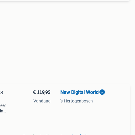
€ 119,95
New Digital World
VS
Vandaag
's-Hertogenbosch
zeer
in
unt
3 per