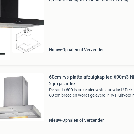
op een werkdag voor 14.00 Besteld die dag
verzonden de appliance sonia 60 is absoluut 
topper! De kap is 60 cm breed en wordt geleve
zwarte-ui
Nieuw
Ophalen of Verzenden
60cm rvs platte afzuigkap led 600m3 
2 jr garantie
De sonia 600 is onze nieuwste aanwinst! De ka
60 cm breed en wordt geleverd in rvs -uitvoeri
afzuigkap heeft een mooi neutraal design. Op 
hoogste stand levert hij een afzuigcapaciteit v
Nieuw
Ophalen of Verzenden