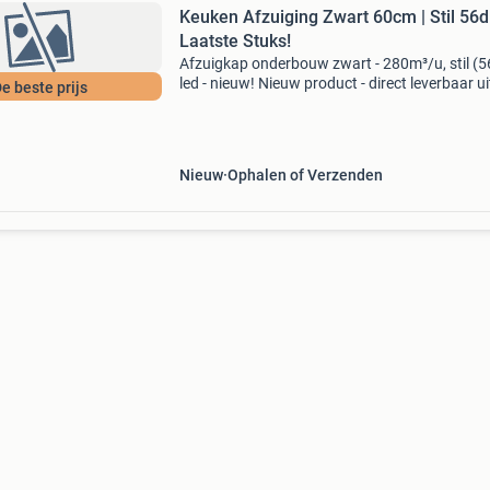
Keuken Afzuiging Zwart 60cm | Stil 56d
Laatste Stuks!
Afzuigkap onderbouw zwart - 280m³/u, stil (5
led - nieuw! Nieuw product - direct leverbaar ui
e beste prijs
voorraad. Compact formaat: breedte 600 x di
475 x hoogte 130 mm efficient: 280 m³/u
afzuigcapaci
Nieuw
Ophalen of Verzenden