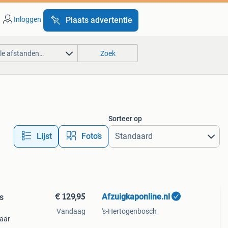
Inloggen
Plaats advertentie
lle afstanden…
Zoek
Sorteer op
Lijst
Foto’s
€ 129,95
Afzuigkaponline.nl
s
Vandaag
's-Hertogenbosch
baar