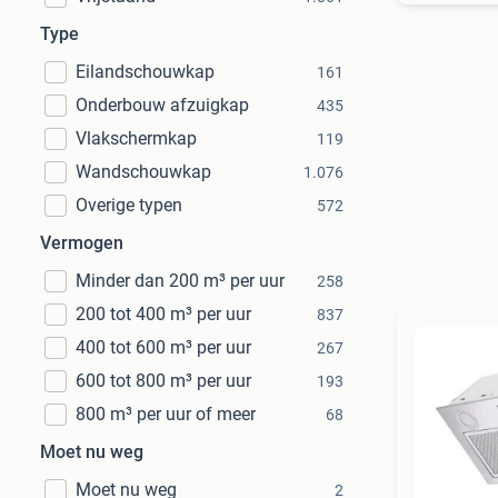
Type
Eilandschouwkap
161
Onderbouw afzuigkap
435
Vlakschermkap
119
Wandschouwkap
1.076
Overige typen
572
Vermogen
Minder dan 200 m³ per uur
258
200 tot 400 m³ per uur
837
400 tot 600 m³ per uur
267
600 tot 800 m³ per uur
193
800 m³ per uur of meer
68
Moet nu weg
Moet nu weg
2