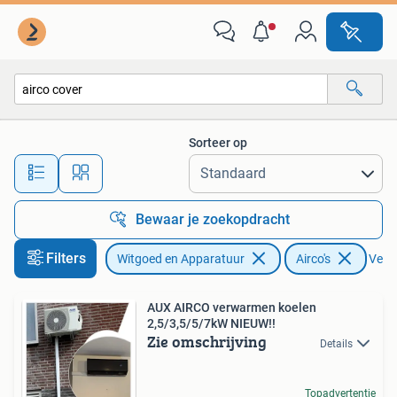
Airco's
Sorteer op
Alle afstanden…
Bewaar je zoekopdracht
Filters
Witgoed en Apparatuur
Airco's
Verwi
AUX AIRCO verwarmen koelen
2,5/3,5/5/7kW NIEUW!!
Zie omschrijving
Details
Topadvertentie