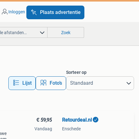
Inloggen
Plaats advertentie
lle afstanden…
Zoek
Sorteer op
Lijst
Foto’s
€ 59,95
Retourdeal.nl
Vandaag
Enschede
auwe