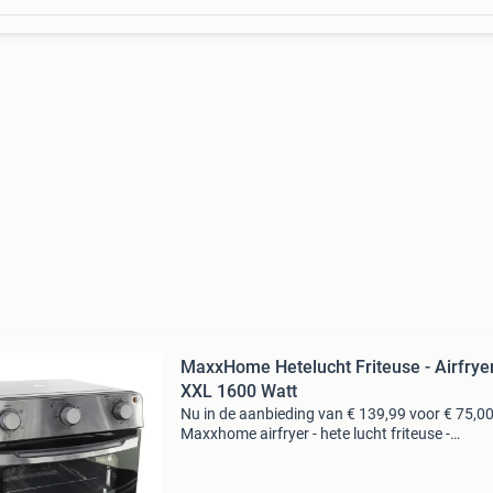
MaxxHome Hetelucht Friteuse - Airfryer
XXL 1600 Watt
Nu in de aanbieding van € 139,99 voor € 75,00
Maxxhome airfryer - hete lucht friteuse -
multifunctionele hete lucht oven - xxl 28 liter -
watt de maxxhome airfryer is jouw ideale keu