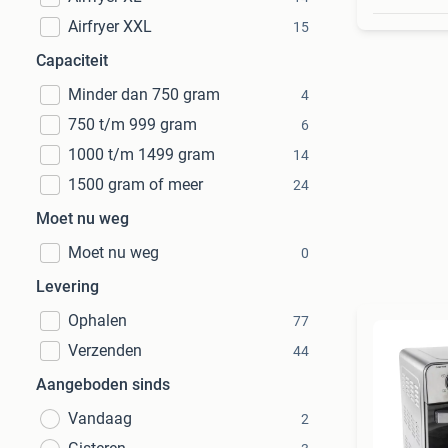
Airfryer XXL
15
Capaciteit
Minder dan 750 gram
4
750 t/m 999 gram
6
1000 t/m 1499 gram
14
1500 gram of meer
24
Moet nu weg
Moet nu weg
0
Levering
Ophalen
77
Verzenden
44
Aangeboden sinds
Vandaag
2