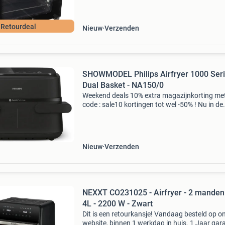
Retourdeal
Nieuw
Verzenden
SHOWMODEL Philips Airfryer 1000 Ser
Dual Basket - NA150/0
Weekend deals 10% extra magazijnkorting me
code : sale10 kortingen tot wel -50% ! Nu in de
aanbieding van € 119,99 voor € 89,99! Gratis
verzending ontdek de philips 1000 na150/00 s
dua
Nieuw
Verzenden
NEXXT CO231025 - Airfryer - 2 manden
4L - 2200 W - Zwart
Dit is een retourkansje! Vandaag besteld op o
website, binnen 1 werkdag in huis. 1 Jaar gara