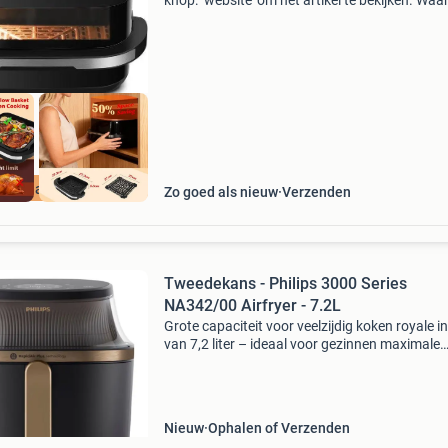
knop: ‘website’ om het artikel te bekijken. Wa
bestellen bij retourdeal.nl? Voor 15:00 besteld,
volgende werkdag in huis. 1 Jaar garantie op 
ourdeal Korting
Zo goed als nieuw
Verzenden
Tweedekans - Philips 3000 Series
NA342/00 Airfryer - 7.2L
Grote capaciteit voor veelzijdig koken royale 
van 7,2 liter – ideaal voor gezinnen maximale
bakcapaciteit van 1400 gram perfect voor frit
snacks, kip of complete maaltijden 16
bereidingsfunc
Nieuw
Ophalen of Verzenden