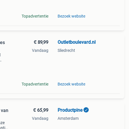
Topadvertentie
Bezoek website
€ 89,99
Outletboulevard.nl
ies
Vandaag
Sliedrecht
t
eries
Topadvertentie
Bezoek website
€ 65,99
Productpine
 van
Vandaag
Amsterdam
nze
ntie.