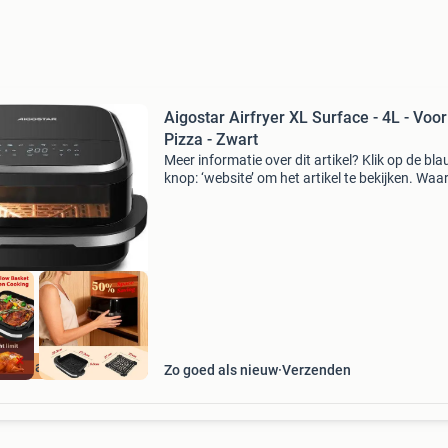
Aigostar Airfryer XL Surface - 4L - Voor
Pizza - Zwart
Meer informatie over dit artikel? Klik op de bl
knop: ‘website’ om het artikel te bekijken. Wa
bestellen bij retourdeal.nl? Voor 15:00 besteld,
volgende werkdag in huis. 1 Jaar garantie op 
ourdeal Korting
Zo goed als nieuw
Verzenden