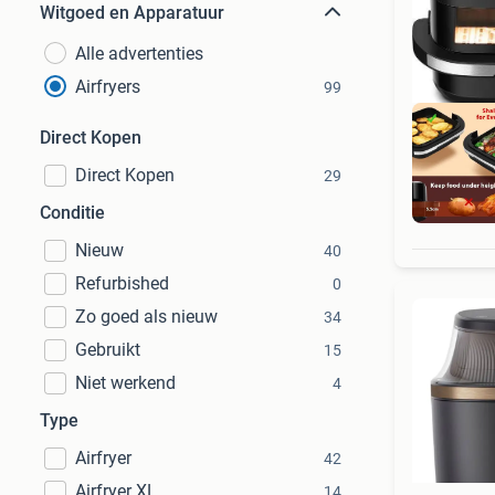
Witgoed en Apparatuur
Alle advertenties
Airfryers
99
Direct Kopen
Direct Kopen
29
Ret
Conditie
Nieuw
40
Refurbished
0
Zo goed als nieuw
34
Gebruikt
15
Niet werkend
4
Type
Airfryer
42
Airfryer XL
14