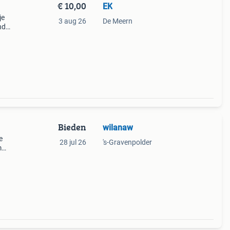
€ 10,00
EK
je
3 aug 26
De Meern
nd
Bieden
wilanaw
e
28 jul 26
's-Gravenpolder
m
.