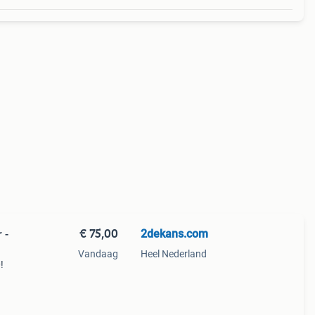
€ 75,00
2dekans.com
 -
Vandaag
Heel Nederland
!
 1600
ke