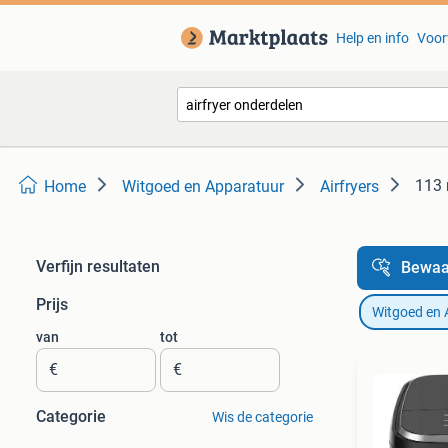
Help en info
Voor
113 
Home
Witgoed en Apparatuur
Airfryers
Verfijn resultaten
Bewaa
Prijs
Witgoed en 
van
tot
€
€
Categorie
Wis de categorie