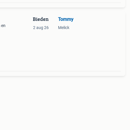
Bieden
Tommy
 en
2 aug 26
Melick