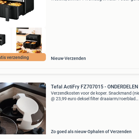
Gratis verzending boven de €20. Beperkte
voorraad. Niet tevreden? Retourneren kan gra
binne
tis verzending
Nieuw
Verzenden
Tefal ActiFry FZ707015 - ONDERDELEN
Verzendkosten voor de koper. Snackmand (ni
@ 23,99 euro deksel filter draaiarm/roerblad
bakblik met handvat deze onderdelen zijn voo
tefal actifry fz707015 airfryer. De onderdelen z
goed
Zo goed als nieuw
Ophalen of Verzenden