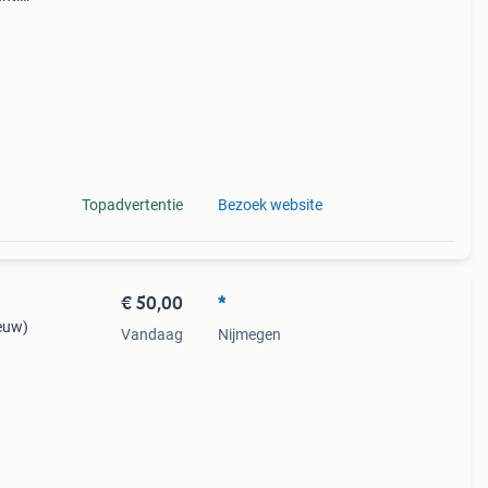
tis
Topadvertentie
Bezoek website
€ 50,00
*
euw)
Vandaag
Nijmegen
r de
ijn in