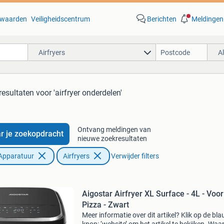
waarden
Veiligheidscentrum
Berichten
Meldingen
Airfryers
A
resultaten
voor 'airfryer onderdelen'
Ontvang meldingen van
r je zoekopdracht
nieuwe zoekresultaten
Apparatuur
Airfryers
Verwijder filters
Aigostar Airfryer XL Surface - 4L - Voor
Pizza - Zwart
Meer informatie over dit artikel? Klik op de bl