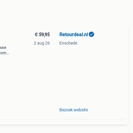
€ 59,95
Retourdeal.nl
2 aug 26
Enschede
auwe
arom
al
Bezoek website