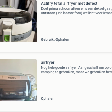
Actifry tefal airfryer met defect
Doet prima schoon alleen er is een deksel gaat
ontstaan ( zie laatste foto) wellicht voor iema
om eigen airfryer te vernieuwen met mijn
onderdelen
Gebruikt
Ophalen
airfryer
Nog hele goede airfryer. Aangeschaft om op d
camping te gebruiken, maar we gebruiken he
eigenlijk bijna nooit. Vandaar dat die weg mag
Inclusief alle onderdelen zoals bakplaten,
frietmandje ed
Ophalen