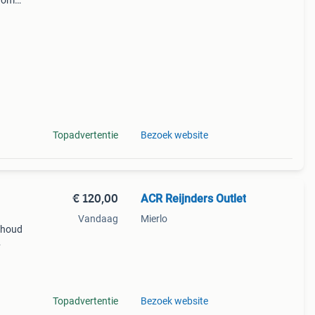
arom
al
Topadvertentie
Bezoek website
€ 120,00
ACR Reijnders Outlet
Vandaag
Mierlo
inhoud
es,
Topadvertentie
Bezoek website