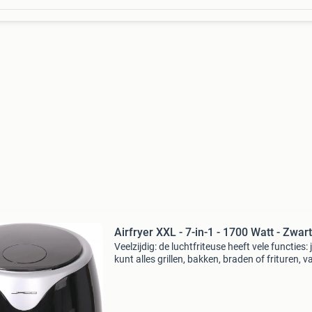
Airfryer XXL - 7-in-1 - 1700 Watt - Zwart
Veelzijdig: de luchtfriteuse heeft vele functies: 
kunt alles grillen, bakken, braden of frituren, v
groenten tot gebak zoals donuts
productspecificaties: onze heteluchtfriteuse h
een capacite