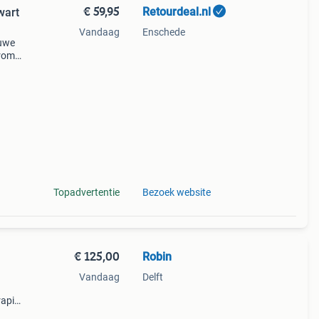
€ 59,95
Retourdeal.nl
wart
Vandaag
Enschede
auwe
arom
al
Topadvertentie
Bezoek website
€ 125,00
Robin
Vandaag
Delft
rapid
t een