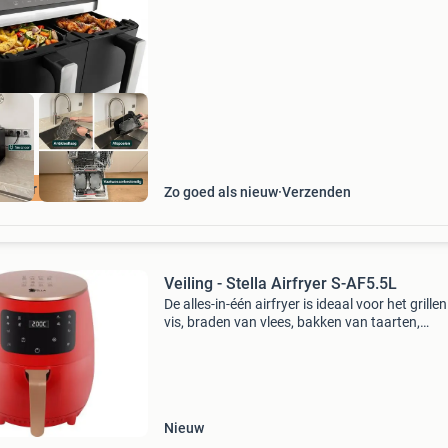
maak je een complete maaltijd in één ke
spaar 70 euro
Zo goed als nieuw
Verzenden
Veiling - Stella Airfryer S-AF5.5L
De alles-in-één airfryer is ideaal voor het grille
vis, braden van vlees, bakken van taarten,
roosteren van groenten, frituren van verse frie
en zelfs voor complete maaltijden zoals lasag
Nieuw