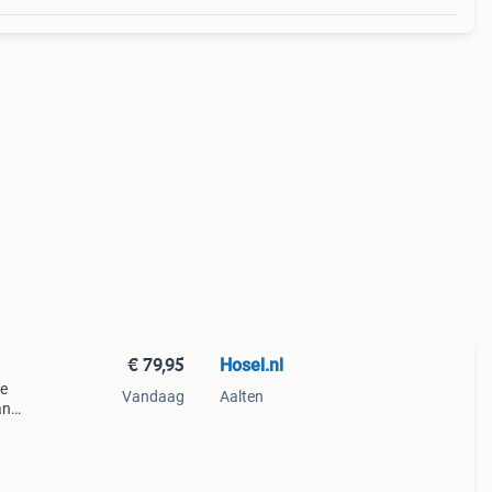
€ 79,95
Hosel.nl
je
Vandaag
Aalten
an
eeft