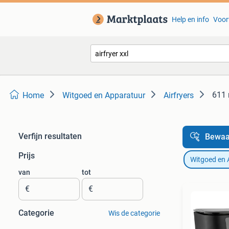
Help en info
Voor
611 
Home
Witgoed en Apparatuur
Airfryers
Verfijn resultaten
Bewaa
Prijs
Witgoed en 
van
tot
€
€
Categorie
Wis de categorie