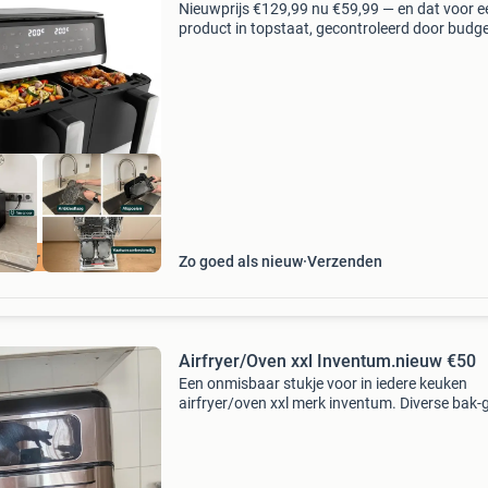
Nieuwprijs €129,99 nu €59,99 — en dat voor e
product in topstaat, gecontroleerd door budg
en klaar voor gebruik. Met deze dubbele airfrye
maak je een complete maaltijd in één ke
spaar 70 euro
Zo goed als nieuw
Verzenden
Airfryer/Oven xxl Inventum.nieuw €50
Een onmisbaar stukje voor in iedere keuken
airfryer/oven xxl merk inventum. Diverse bak-g
standen vis vlees kip friet etc. Direct op te hale
Nooit gebruikt )