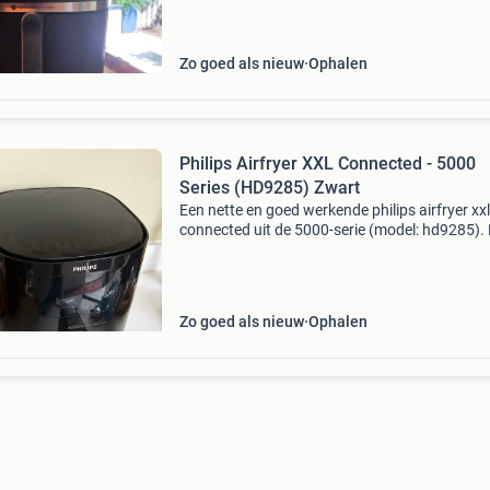
capaciteit van 8.3 Liter en is geschikt voor het
Zo goed als nieuw
Ophalen
Philips Airfryer XXL Connected - 5000
Series (HD9285) Zwart
Een nette en goed werkende philips airfryer xxl
connected uit de 5000-serie (model: hd9285).
ideale, ruime heteluchtfriteuse die groot genoe
voor het hele gezin! Belangrijkste kenmerken: 
Zo goed als nieuw
Ophalen