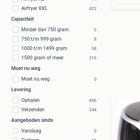
Airfryer XXL
422
Capaciteit
Minder dan 750 gram
2
750 t/m 999 gram
8
1000 t/m 1499 gram
34
1500 gram of meer
316
Moet nu weg
Moet nu weg
0
Levering
Ophalen
496
Verzenden
244
Aangeboden sinds
Vandaag
0