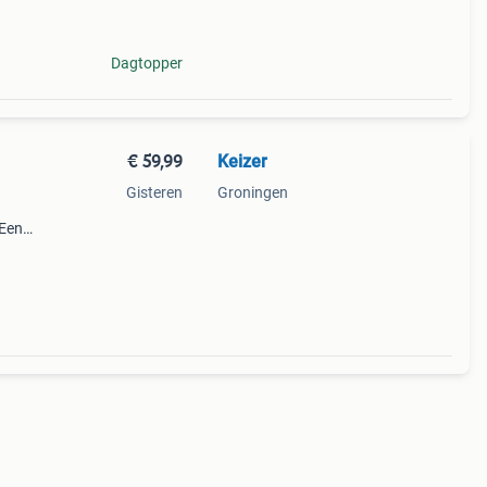
 bere
Dagtopper
€ 59,99
Keizer
Gisteren
Groningen
 Een
g is
inhou