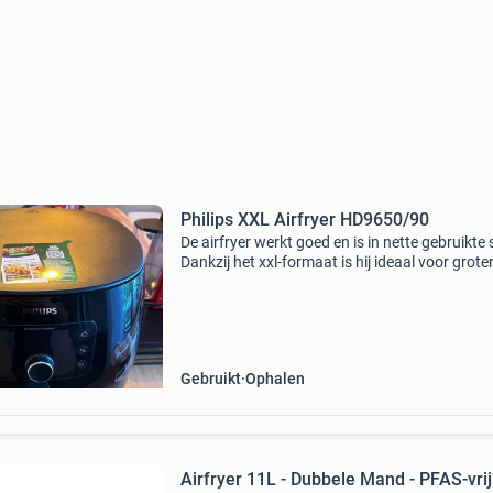
Philips XXL Airfryer HD9650/90
De airfryer werkt goed en is in nette gebruikte 
Dankzij het xxl-formaat is hij ideaal voor grote
porties. Wordt verkocht omdat we hem niet m
nodig hebben. Ophalen heeft de voorkeur.
Gebruikt
Ophalen
Airfryer 11L - Dubbele Mand - PFAS-vrij