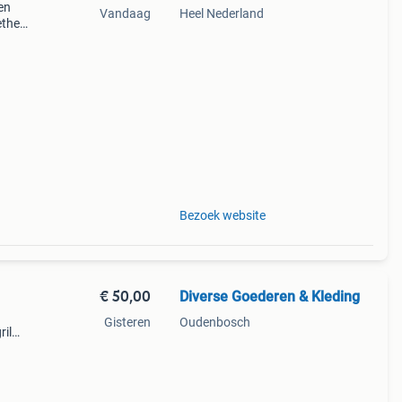
en
Vandaag
Heel Nederland
etheld
r xxl
Bezoek website
€ 50,00
Diverse Goederen & Kleding
Gisteren
Oudenbosch
ril
n .(