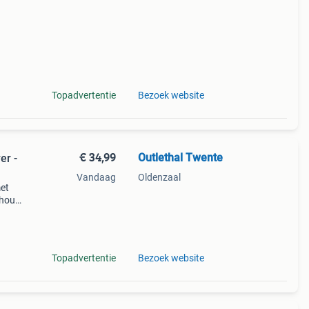
Topadvertentie
Bezoek website
€ 34,99
Outlethal Twente
er -
Vandaag
Oldenzaal
met
nhoud
ogen
 h
Topadvertentie
Bezoek website