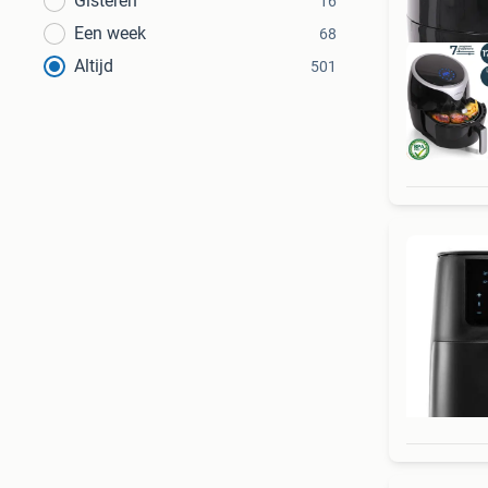
Gisteren
16
Een week
68
Altijd
501
Gee