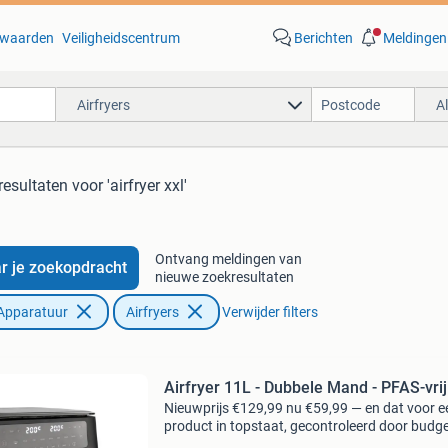
waarden
Veiligheidscentrum
Berichten
Meldingen
Airfryers
A
resultaten
voor 'airfryer xxl'
Ontvang meldingen van
r je zoekopdracht
nieuwe zoekresultaten
Apparatuur
Airfryers
Verwijder filters
Airfryer 11L - Dubbele Mand - PFAS-vrij
Nieuwprijs €129,99 nu €59,99 — en dat voor e
product in topstaat, gecontroleerd door budg
en klaar voor gebruik. Met deze dubbele airfrye