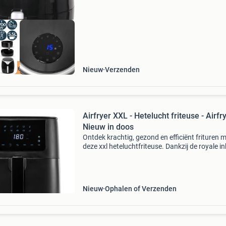
n verzendkosten
Nieuw
Verzenden
Airfryer XXL - Hetelucht friteuse - Airfry
Nieuw in doos
Ontdek krachtig, gezond en efficiënt frituren 
deze xxl heteluchtfriteuse. Dankzij de royale i
van 5,5 liter en het krachtige 1700 watt verm
bereid je moeiteloos complete maaltijden voor
Nieuw
Ophalen of Verzenden