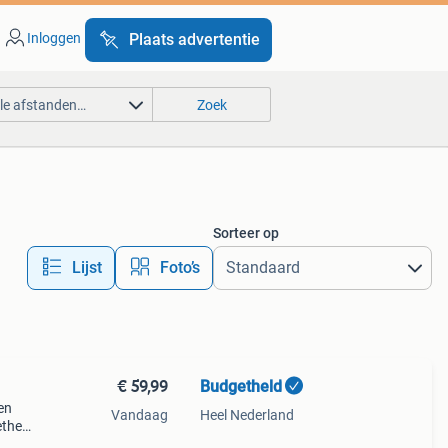
Inloggen
Plaats advertentie
lle afstanden…
Zoek
Sorteer op
Lijst
Foto’s
€ 59,99
Budgetheld
en
Vandaag
Heel Nederland
etheld
r xxl