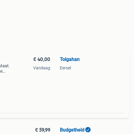
€ 40,00
Tolgahan
staat.
Vandaag
Eersel
re
eer
€ 59,99
Budgetheld