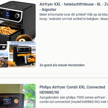
Airfryer XXL - heteluchtfriteuse - 8L - Z
- Aigostar
Meer informatie over dit artikel? Klik op de bl
knop: ‘website’ om het artikel te bekijken. Wa
bestellen bij retourdeal.nl? Voor 15:00 besteld,
volgende werkdag in huis. 1 Jaar garantie op 
ourdeal Korting
Zo goed als nieuw
Verzenden
Philips Airfryer Combi XXL Connected
HD9880/90
Aangeboden: een philips 7000 series airfryer -
combi xxl connected (model hd9880/90) met 
combiair technologie. Deze ruime airfryer heef