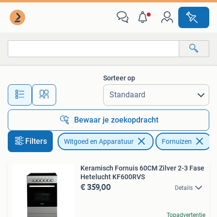
Fornuizen
Sorteer op
Alle afstanden…
Bewaar je zoekopdracht
Filters
Witgoed en Apparatuur
Fornuizen
Keramisch Fornuis 60CM Zilver 2-3 Fase
Hetelucht KF600RVS
€ 359,00
Details
Topadvertentie