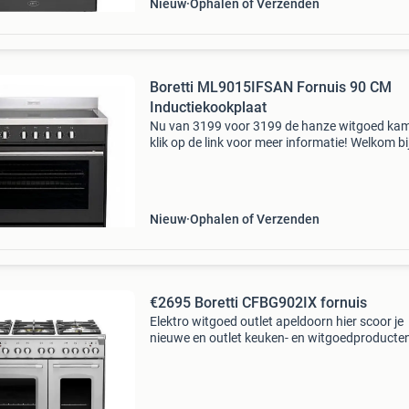
Nieuw
Ophalen of Verzenden
Boretti ML9015IFSAN Fornuis 90 CM
Inductiekookplaat
Nu van 3199 voor 3199 de hanze witgoed ka
klik op de link voor meer informatie! Welkom bi
grootste keuken- & witgoedoutlet van nederlan
Laagste prijs * goede service * eigen bezorgdi
Nieuw
Ophalen of Verzenden
€2695 Boretti CFBG902IX fornuis
Elektro witgoed outlet apeldoorn hier scoor je
nieuwe en outlet keuken- en witgoedproducte
tegen outletprijzen! Waarom kopen bij elektro
witgoed outlet? Bij elektro witgoed outlet heb 
keuze uit