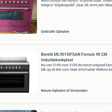
Mooi fornuis van boretti. In prima staat. Enkel
klokje is "afgekoppeld", daar dit soms een tikk
geluid gaf. Kan worden hersteld. Goed
schoongehouden, ook v.w.b. De binnenkant. Gri
Gebruikt
Ophalen
Boretti ML9015IFSAN Fornuis 90 CM
Inductiekookplaat
Nu van 3199 voor 3199 de hanze witgoed ka
klik op de link voor meer informatie! Welkom bi
grootste keuken- & witgoedoutlet van nederlan
Laagste prijs * goede service * eigen bezorgdi
Nieuw
Ophalen of Verzenden