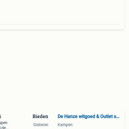
Bieden
De Hanze witgoed & Outlet store
5
mpen
Gisteren
Kampen
j de