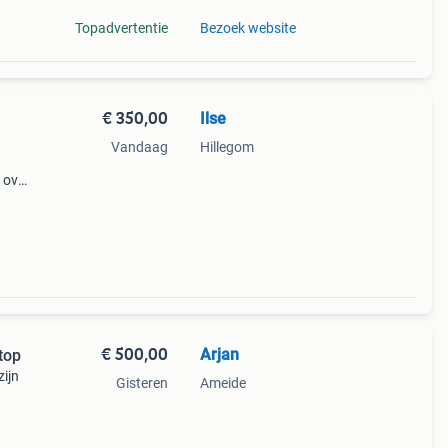
Topadvertentie
Bezoek website
€ 350,00
Ilse
Vandaag
Hillegom
 over
een
€ 500,00
Arjan
top
zijn
Gisteren
Ameide