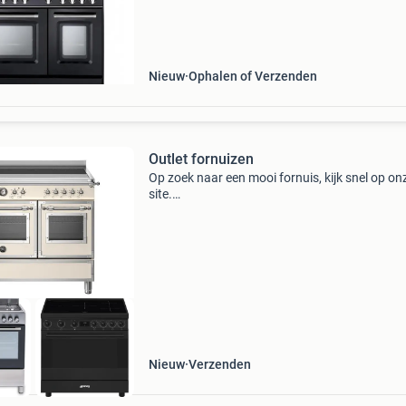
Laagste prijs * goede service * eigen bezorgdi
Nieuw
Ophalen of Verzenden
Outlet fornuizen
Op zoek naar een mooi fornuis, kijk snel op on
site.
Https:apparatuurvoordeel.nl/collections/outlet
de outlet van apparatuurvoordeel.nl staan
fornuizen die via de fabrikant of showroom v
winke
Nieuw
Verzenden