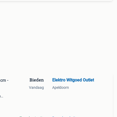
Bieden
Elektro Witgoed Outlet
cm -
Vandaag
Apeldoorn
n
je de