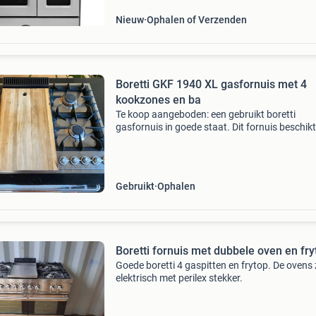
Nieuw
Ophalen of Verzenden
Boretti GKF 1940 XL gasfornuis met 4
kookzones en ba
Te koop aangeboden: een gebruikt boretti
gasfornuis in goede staat. Dit fornuis beschikt
5 kookzones, waaronder een wokbrander en 
geïntegreerde bakplaat. Ideaal voor de
enthousiaste thuiskok.
Gebruikt
Ophalen
Boretti fornuis met dubbele oven en fry
Goede boretti 4 gaspitten en frytop. De ovens 
elektrisch met perilex stekker.