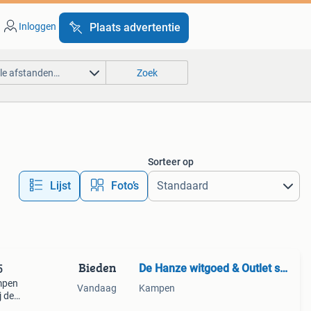
Inloggen
Plaats advertentie
lle afstanden…
Zoek
Sorteer op
Lijst
Foto’s
Bieden
De Hanze witgoed & Outlet store
5
mpen
Vandaag
Kampen
j de
d! *