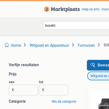
Help en info
Voor
938
Home
Witgoed en Apparatuur
Fornuizen
Verfijn resultaten
Bewaa
Prijs
Witgoed en 
van
tot
€
€
Categorie
Wis de categorie