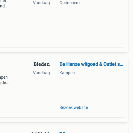
 het
Vandaag
Gorinchem
end
ll /
Bieden
De Hanze witgoed & Outlet store
Vandaag
Kampen
mpen
j de
d! *
en
Bezoek website