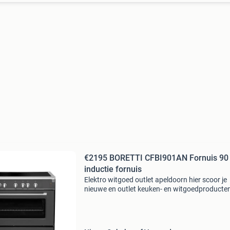
€2195 BORETTI CFBI901AN Fornuis 90 
inductie fornuis
Elektro witgoed outlet apeldoorn hier scoor je
nieuwe en outlet keuken- en witgoedproducte
tegen outletprijzen! Waarom kopen bij elektro
witgoed outlet? Bij elektro witgoed outlet heb 
keuze uit