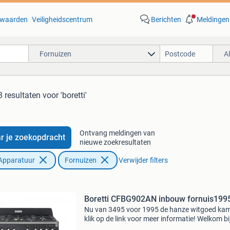
waarden
Veiligheidscentrum
Berichten
Meldingen
Fornuizen
A
 resultaten
voor 'boretti'
Ontvang meldingen van
r je zoekopdracht
nieuwe zoekresultaten
Apparatuur
Fornuizen
Verwijder filters
Boretti CFBG902AN inbouw fornuis199
Nu van 3495 voor 1995 de hanze witgoed ka
klik op de link voor meer informatie! Welkom bi
grootste keuken- & witgoedoutlet van nederlan