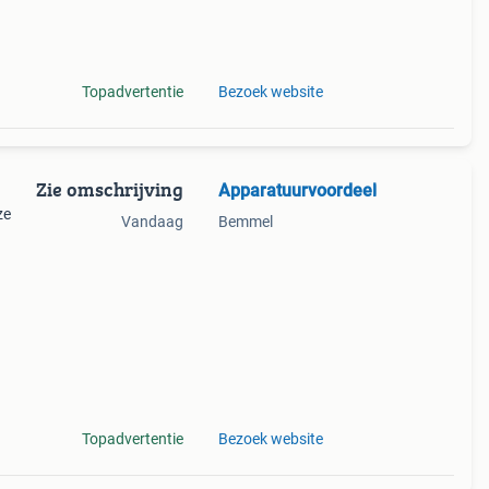
en
Topadvertentie
Bezoek website
Zie omschrijving
Apparatuurvoordeel
ze
Vandaag
Bemmel
 bij
an
Topadvertentie
Bezoek website