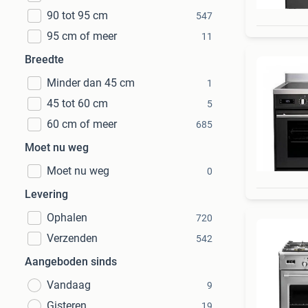
90 tot 95 cm
547
95 cm of meer
11
Breedte
Minder dan 45 cm
1
45 tot 60 cm
5
60 cm of meer
685
Moet nu weg
Moet nu weg
0
Levering
Ophalen
720
Verzenden
542
Aangeboden sinds
Vandaag
9
Gisteren
19