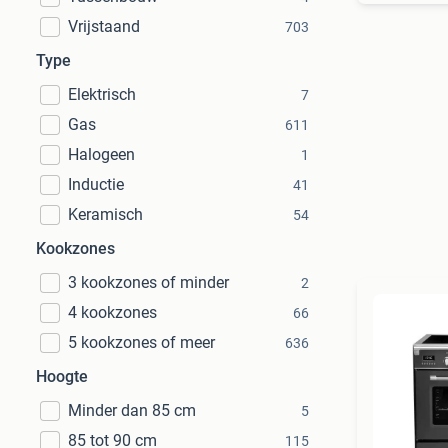
Vrijstaand
703
Type
Elektrisch
7
Gas
611
Halogeen
1
Inductie
41
Keramisch
54
Kookzones
3 kookzones of minder
2
4 kookzones
66
5 kookzones of meer
636
Hoogte
Minder dan 85 cm
5
85 tot 90 cm
115