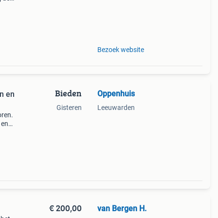
d! *
en
Bezoek website
Bieden
Oppenhuis
en en
Gisteren
Leeuwarden
oren.
 en
g
€ 200,00
van Bergen H.