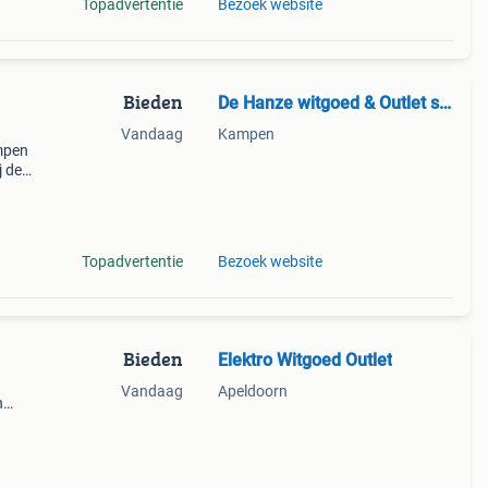
Topadvertentie
Bezoek website
Bieden
De Hanze witgoed & Outlet store
Vandaag
Kampen
mpen
j de
d! *
en
Topadvertentie
Bezoek website
Bieden
Elektro Witgoed Outlet
Vandaag
Apeldoorn
n
je de