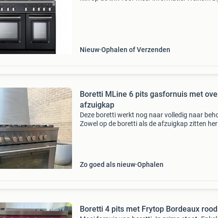
grootste keuken- & witgoedoutlet van nederlan
Laagste prijs * goede service * eigen bezorgdi
Nieuw
Ophalen of Verzenden
Boretti MLine 6 pits gasfornuis met ov
afzuigkap
Deze boretti werkt nog naar volledig naar beh
Zowel op de boretti als de afzuigkap zitten her
der wat gebruikerssporen. Zie foto’s. Gaat we
wegens overstap naar inductie.
Zo goed als nieuw
Ophalen
Boretti 4 pits met Frytop Bordeaux rood