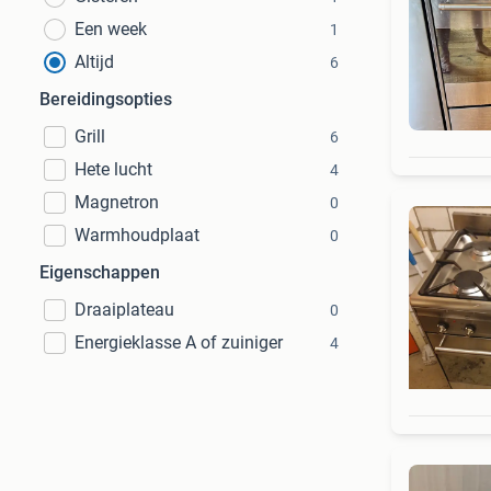
Een week
1
Altijd
6
Bereidingsopties
Grill
6
Hete lucht
4
Magnetron
0
Warmhoudplaat
0
Eigenschappen
Draaiplateau
0
Energieklasse A of zuiniger
4