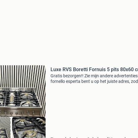
Luxe RVS Boretti Fornuis 5 pits 80x60 
Gratis bezorgen!! Zie mijn andere advertenties!
fornello esperta bent u op het juiste adres, zo
op zoek bent naar een fornuis van top segmen
denk aan boretti, smeg , lacanche , falcon, viki