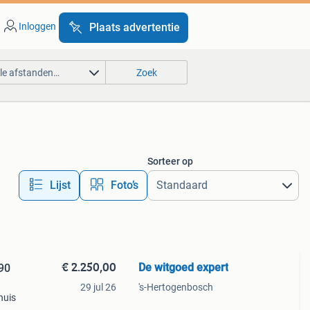
Inloggen
Plaats advertentie
lle afstanden…
Zoek
Sorteer op
Lijst
Foto’s
€ 2.250,00
De witgoed expert
90
29 jul 26
's-Hertogenbosch
nuis