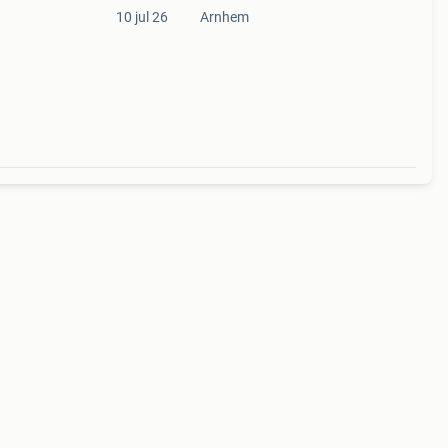
10 jul 26
Arnhem
 u