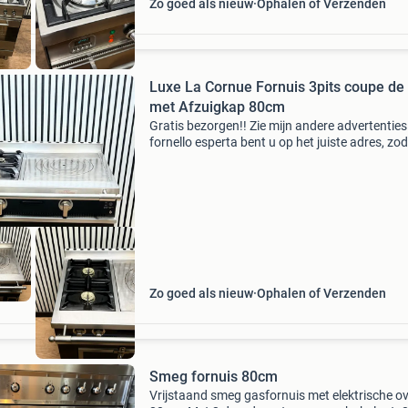
Zo goed als nieuw
Ophalen of Verzenden
Luxe La Cornue Fornuis 3pits coupe de
met Afzuigkap 80cm
Gratis bezorgen!! Zie mijn andere advertenties!
fornello esperta bent u op het juiste adres, zo
op zoek bent naar een fornuis van top segmen
denk aan boretti, smeg , lacanche , falcon, viki
Zo goed als nieuw
Ophalen of Verzenden
Smeg fornuis 80cm
Vrijstaand smeg gasfornuis met elektrische o