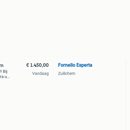
€ 1.450,00
Fornello Esperta
cm
! Bij
Vandaag
Zuilichem
dra u
t