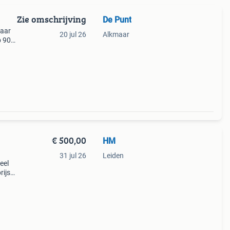
Zie omschrijving
De Punt
naar
20 jul 26
Alkmaar
b 90
€ 500,00
HM
31 jul 26
Leiden
eel
rijs
0 cm