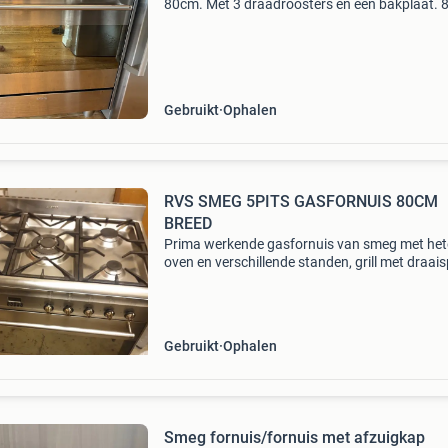
80cm. Met 3 draadroosters en een bakplaat. 
Verschillende ovenstanden. (O.a. Hetelucht,
boven/onderwarmte, grill) werkt nog prima, t
aan zijn tweede
Gebruikt
Ophalen
RVS SMEG 5PITS GASFORNUIS 80CM
BREED
Prima werkende gasfornuis van smeg met het
oven en verschillende standen, grill met draais
schoon voor gebruik 80cm breed hoogte stelb
Gebruikt
Ophalen
Smeg fornuis/fornuis met afzuigkap