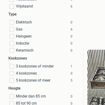
Vrijstaand
6
Type
Elektrisch
0
Gas
6
Halogeen
0
Inductie
0
Keramisch
0
Kookzones
3 kookzones of minder
1
4 kookzones
0
5 kookzones of meer
5
Hoogte
Minder dan 85 cm
0
85 tot 90 cm
0