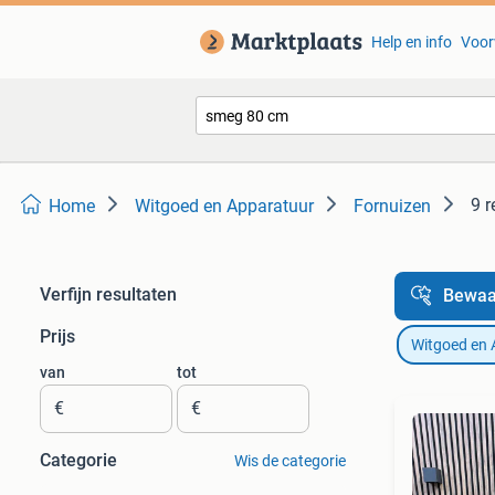
Help en info
Voor
9 r
Home
Witgoed en Apparatuur
Fornuizen
Verfijn resultaten
Bewaa
Prijs
Witgoed en 
van
tot
€
€
Categorie
Wis de categorie