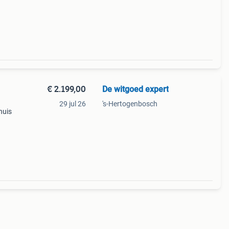
chikt
ti
€ 2.199,00
De witgoed expert
29 jul 26
's-Hertogenbosch
nuis
ns
ikt ov