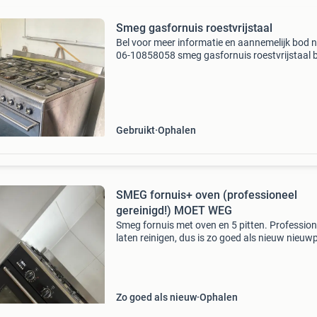
Smeg gasfornuis roestvrijstaal
Bel voor meer informatie en aannemelijk bod 
06-10858058 smeg gasfornuis roestvrijstaal 
cm d 69 cm x h 88 cm € 200,-
Gebruikt
Ophalen
SMEG fornuis+ oven (professioneel
gereinigd!) MOET WEG
Smeg fornuis met oven en 5 pitten. Profession
laten reinigen, dus is zo goed als nieuw nieuwp
was € 1300, dus hou het reëel! Afmetingen: 9
breed 91 cm hoog 59 cm diep
Zo goed als nieuw
Ophalen