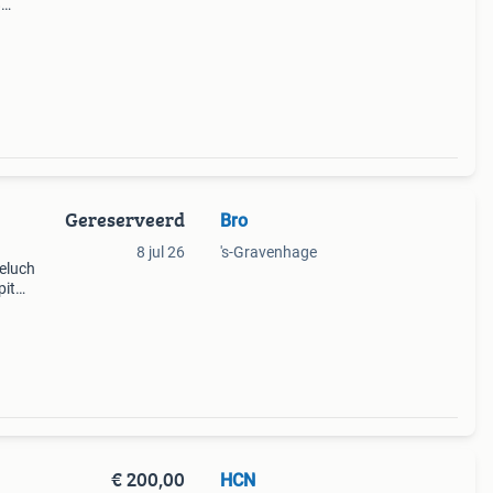
8
oe
Gereserveerd
Bro
8 jul 26
's-Gravenhage
eluch
pit
aar
€ 200,00
HCN