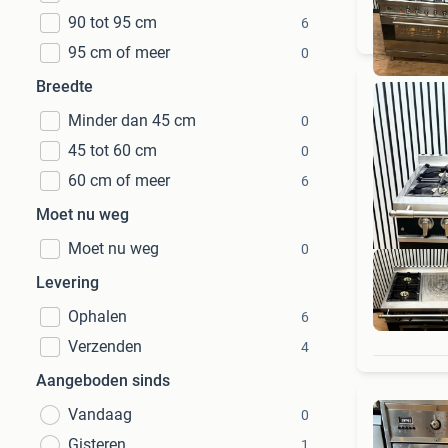
90 tot 95 cm
6
95 cm of meer
0
Breedte
Minder dan 45 cm
0
45 tot 60 cm
0
60 cm of meer
6
Moet nu weg
Moet nu weg
0
Levering
Ophalen
6
Verzenden
4
Aangeboden sinds
Vandaag
0
Gisteren
1