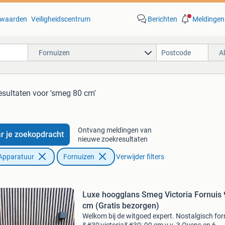
waarden
Veiligheidscentrum
Berichten
Meldingen
Fornuizen
A
esultaten
voor 'smeg 80 cm'
Ontvang meldingen van
r je zoekopdracht
nieuwe zoekresultaten
Apparatuur
Fornuizen
Verwijder filters
Luxe hoogglans Smeg Victoria Fornuis 
cm (Gratis bezorgen)
Welkom bij de witgoed expert. Nostalgisch for