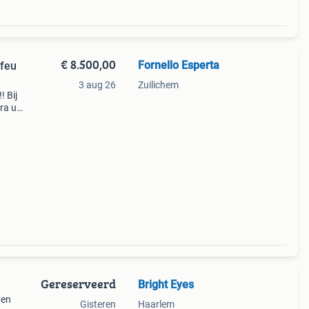
€ 8.500,00
Fornello Esperta
 feu
3 aug 26
Zuilichem
! Bij
dra u
t
Gereserveerd
Bright Eyes
ven
Gisteren
Haarlem