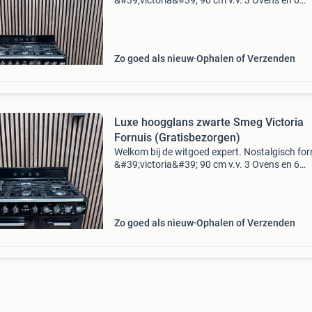
&#39;victoria&#39; 90 cm v.v. 3 Ovens en 6
branders zwart energieklasse a dit fornuis bes
over drie ovens waaronder een grote multifunc
Zo goed als nieuw
Ophalen of Verzenden
Luxe hoogglans zwarte Smeg Victoria
Fornuis (Gratisbezorgen)
Welkom bij de witgoed expert. Nostalgisch for
&#39;victoria&#39; 90 cm v.v. 3 Ovens en 6
branders zwart energieklasse a hetelucht ove
nog nieuw en nooit gebruikt! Dit fornuis besch
Zo goed als nieuw
Ophalen of Verzenden