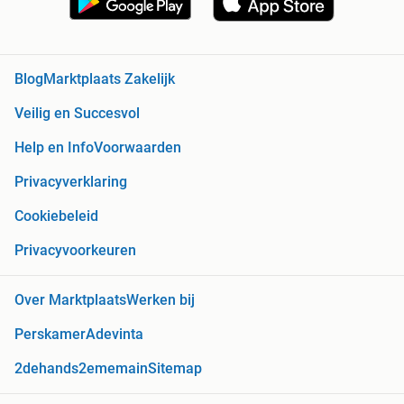
Blog
Marktplaats Zakelijk
Veilig en Succesvol
Help en Info
Voorwaarden
Privacyverklaring
Cookiebeleid
Privacyvoorkeuren
Over Marktplaats
Werken bij
Perskamer
Adevinta
2dehands
2ememain
Sitemap