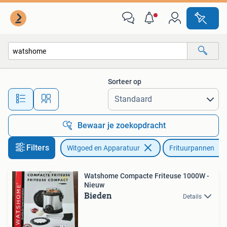
Frituurpannen
Sorteer op
Alle afstanden…
Bewaar je zoekopdracht
Filters
Witgoed en Apparatuur
Frituurpannen
Watshome Compacte Friteuse 1000W -
Nieuw
Bieden
Details