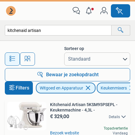
Keukenmixers
Sorteer op
Alle afstanden…
Bewaar je zoekopdracht
Filters
Witgoed en Apparatuur
Keukenmixers
Kitchenaid Artisan 5KSM95PSEPL -
Keukenmachine - 4,3L -
€ 329,00
Details
Topadvertentie
Bezoek website
Vandaag