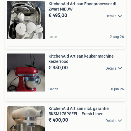
KitchenAid Artisan Foodprocessor 4L -
Zwart NIEUW
€ 495,00
Details
Laren
2 aug 26
KitchenAid Artisan keukenmachine
keizerrood.
€ 350,00
Details
Gendt
8 jun 26
KitchenAid Artisan incl. garantie
5KSM175PSEFL - Fresh Linen
€ 400,00
Details