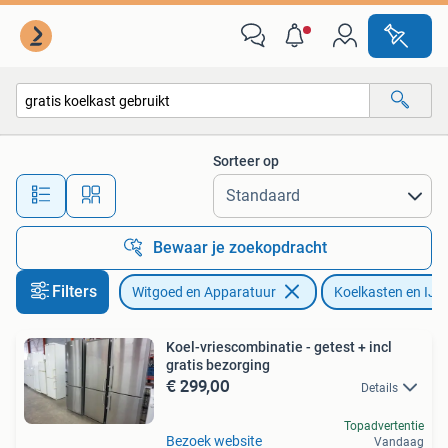
Koelkasten en IJskasten
Sorteer op
Alle afstanden…
Bewaar je zoekopdracht
Filters
Witgoed en Apparatuur
Koelkasten en IJs
Koel-vriescombinatie - getest + incl
gratis bezorging
€ 299,00
Details
Topadvertentie
Bezoek website
Vandaag