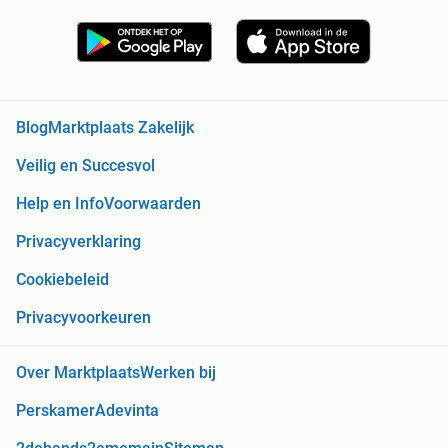
Blog
Marktplaats Zakelijk
Veilig en Succesvol
Help en Info
Voorwaarden
Privacyverklaring
Cookiebeleid
Privacyvoorkeuren
Over Marktplaats
Werken bij
Perskamer
Adevinta