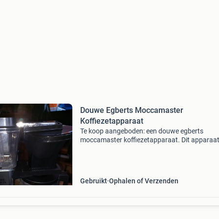
Douwe Egberts Moccamaster
Koffiezetapparaat
Te koop aangeboden: een douwe egberts
moccamaster koffiezetapparaat. Dit apparaat
gebruikt en heeft een kleine beschadiging en
dekseltje boven waterreservoir heeft een scheu
(zie foto&#39;s
Gebruikt
Ophalen of Verzenden