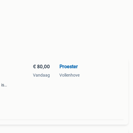
€ 80,00
Proester
Vandaag
Vollenhove
 is
rtje