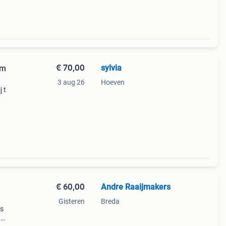
€ 70,00
sylvia
rm
3 aug 26
Hoeven
 t
€ 60,00
Andre Raaijmakers
Gisteren
Breda
ts
t