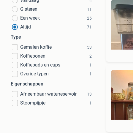
Vandaag
4
Gisteren
11
Een week
25
Altijd
71
Type
Gemalen koffie
53
Koffiebonen
2
Koffiepads en cups
1
Overige typen
1
Eigenschappen
Afneembaar waterreservoir
13
Stoompijpje
1