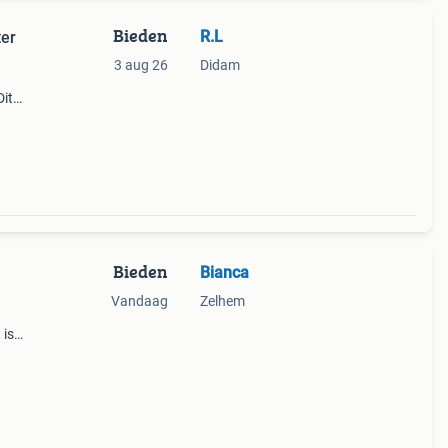
Bieden
R.L
er
3 aug 26
Didam
it
id en
Bieden
Bianca
Vandaag
Zelhem
 is
at
it