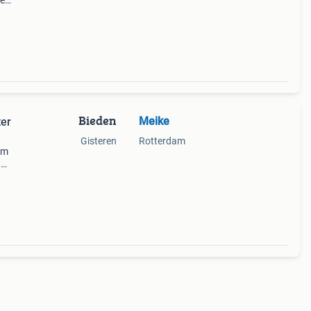
te
de
 de
Bieden
Meike
er
Gisteren
Rotterdam
rm
t
uikt