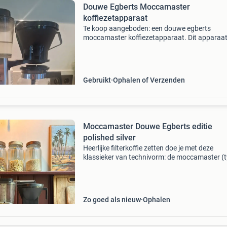
Douwe Egberts Moccamaster
koffiezetapparaat
Te koop aangeboden: een douwe egberts
moccamaster koffiezetapparaat. Dit apparaa
staat bekend om zijn snelle en stille werking, e
heerlijke koffie. De moccamaster kbg 741 is ee
iconisch filterk
Gebruikt
Ophalen of Verzenden
Moccamaster Douwe Egberts editie
polished silver
Heerlijke filterkoffie zetten doe je met deze
klassieker van technivorm: de moccamaster (
kbg / 741.62/B) in gepolijst zilveren uitvoerin
het douwe egberts logo. Het apparaat is in ze
goede
Zo goed als nieuw
Ophalen