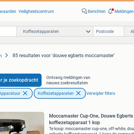
waarden
Veiligheidscentrum
Berichten
Meldingen
Koffiezetapparaten
A
85 resultaten
voor 'douwe egberts moccamaster'
n
Ontvang meldingen van
r je zoekopdracht
nieuwe zoekresultaten
Apparatuur
Koffiezetapparaten
Verwijder filters
Moccamaster Cup-One, Douwe Egberts
koffiezetapparaat 1 kop
Te koop: moccamaster cup-one, off-white, do