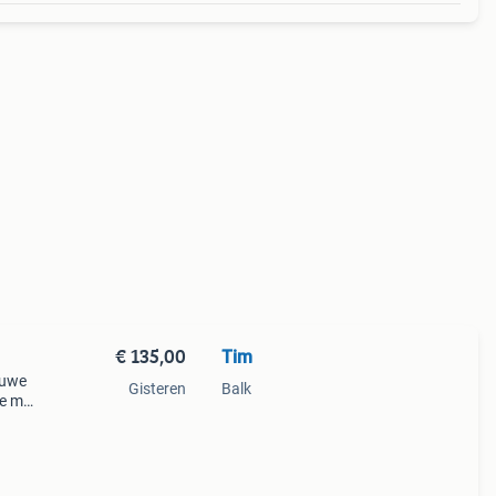
€ 135,00
Tim
ouwe
Gisteren
Balk
je met
kt