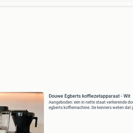
Douwe Egberts koffiezetapparaat - Wit
Aangeboden: een in nette staat verkerende d
egberts koffiemachine. De kenners weten dat 
deze machine de lekkerste filterkoffie zet. Het
apparaat is in nette en schone staat en beschi
over