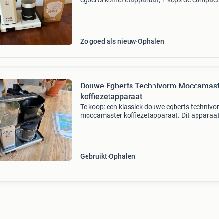
egberts koffiezetapparaat, 1 kops de compac
cup-one koffiemachine van moccamaster zet 
allerlekkerste filterkoffie direct in je mok. Door
speciale
Zo goed als nieuw
Ophalen
Douwe Egberts Technivorm Moccamast
koffiezetapparaat
Te koop: een klassiek douwe egberts technivo
moccamaster koffiezetapparaat. Dit apparaa
staat bekend om zijn betrouwbaarheid en het
zetten van heerlijke filterkoffie. Het is een gebr
model, maa
Gebruikt
Ophalen