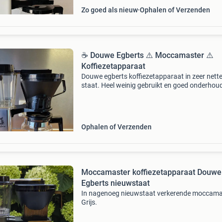
Zo goed als nieuw
Ophalen of Verzenden
☕️ Douwe Egberts ⚠️ Moccamaster ⚠️
Koffiezetapparaat
Douwe egberts koffiezetapparaat in zeer nett
staat. Heel weinig gebruikt en goed onderhou
en ontkalkt. Geen viezigheid, kalkresten of
verborgen gebreken werkend te zien natuurlijk
Ideaal voor ver
Ophalen of Verzenden
Moccamaster koffiezetapparaat Douwe
Egberts nieuwstaat
In nagenoeg nieuwstaat verkerende moccama
Grijs.