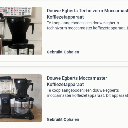
Douwe Egberts Technivorm Moccamast
Koffiezetapparaat
Te koop aangeboden: een douwe egberts
technivorm moccamaster koffiezetapparaat. D
apparaat staat bekend om zijn betrouwbaarhe
het zetten van heerlijke filterkoffie. Het is een
gebruikt model, m
Gebruikt
Ophalen
Douwe Egberts Moccamaster
Koffiezetapparaat
Te koop aangeboden: een douwe egberts
moccamaster koffiezetapparaat. Dit apparaat
ideaal voor de liefhebber van filterkoffie en sta
bekend om zijn betrouwbaarheid en de kwalite
van de gezette k
Gebruikt
Ophalen