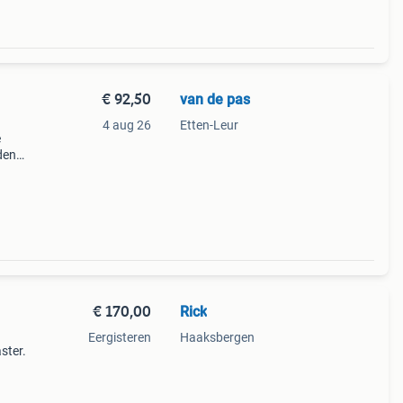
€ 92,50
van de pas
4 aug 26
Etten-Leur
e
den
.
€ 170,00
Rick
Eergisteren
Haaksbergen
ster.