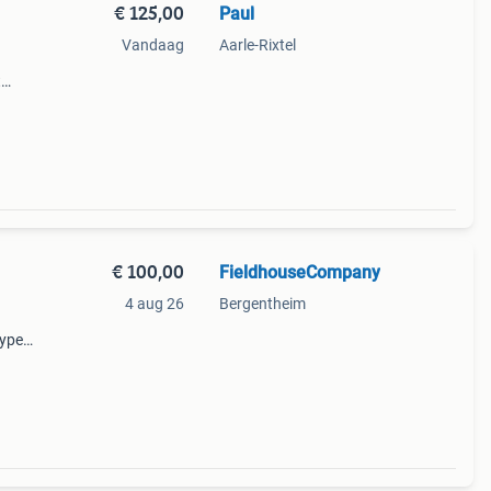
€ 125,00
Paul
Vandaag
Aarle-Rixtel
t
n zet
n
€ 100,00
FieldhouseCompany
4 aug 26
Bergentheim
type
g met
er