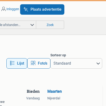
Inloggen
Plaats advertentie
lle afstanden…
Zoek
Sorteer op
Lijst
Foto’s
Bieden
Maarten
Vandaag
Nijverdal
uwe