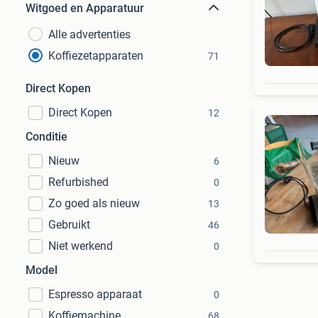
Witgoed en Apparatuur
Alle advertenties
Koffiezetapparaten
71
Direct Kopen
Direct Kopen
12
Conditie
Nieuw
6
Refurbished
0
Zo goed als nieuw
13
Gebruikt
46
Niet werkend
0
Model
Espresso apparaat
0
Koffiemachine
68