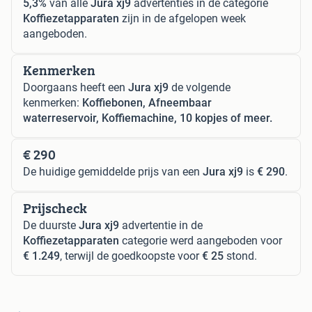
5,3%
van alle
Jura xj9
advertenties in de categorie
Koffiezetapparaten
zijn in de afgelopen week
aangeboden.
Kenmerken
Doorgaans heeft een
Jura xj9
de volgende
kenmerken:
Koffiebonen, Afneembaar
waterreservoir, Koffiemachine, 10 kopjes of meer.
€ 290
De huidige gemiddelde prijs van een
Jura xj9
is
€ 290
.
Prijscheck
De duurste
Jura xj9
advertentie in de
Koffiezetapparaten
categorie werd aangeboden voor
€ 1.249
, terwijl de goedkoopste voor
€ 25
stond.