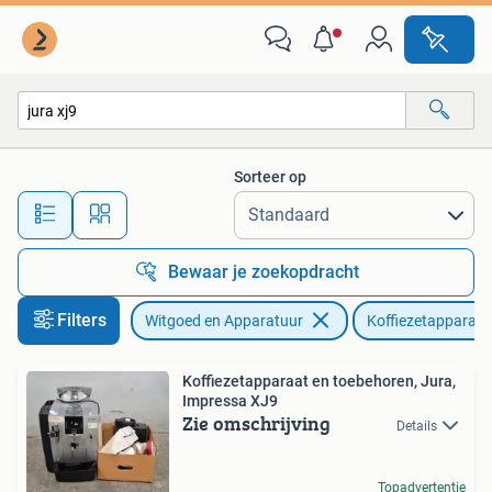
Koffiezetapparaten
Sorteer op
Alle afstanden…
Bewaar je zoekopdracht
Filters
Witgoed en Apparatuur
Koffiezetapparate
Koffiezetapparaat en toebehoren, Jura,
Impressa XJ9
Zie omschrijving
Details
Topadvertentie