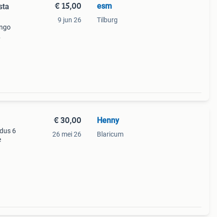
€ 15,00
esm
sta
9 jun 26
Tilburg
ungo
 (10
ebb
€ 30,00
Henny
 dus 6
26 mei 26
Blaricum
e