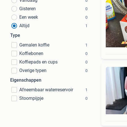
Vandaag
0
Gisteren
0
Een week
0
Altijd
1
Type
Gemalen koffie
1
Koffiebonen
0
Koffiepads en cups
0
Overige typen
0
Eigenschappen
Afneembaar waterreservoir
1
Stoompijpje
0