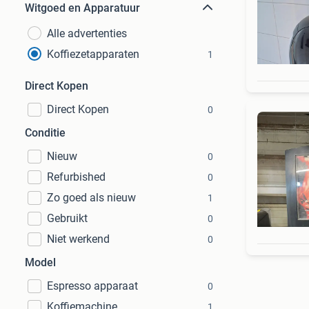
Witgoed en Apparatuur
Alle advertenties
Koffiezetapparaten
1
Direct Kopen
Direct Kopen
0
Conditie
Nieuw
0
Refurbished
0
Zo goed als nieuw
1
Gebruikt
0
Niet werkend
0
Model
Espresso apparaat
0
Koffiemachine
1