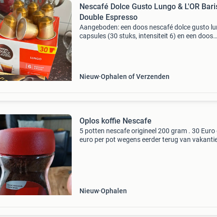
Nescafé Dolce Gusto Lungo & L'OR Bari
Double Espresso
Aangeboden: een doos nescafé dolce gusto l
capsules (30 stuks, intensiteit 6) en een doos
l&#39;or barista double espresso xxl capsules
stuks, intensiteit 7). Ideaal voor de koffieliefh
Nieuw
Ophalen of Verzenden
Oplos koffie Nescafe
5 potten nescafe origineel 200 gram . 30 Euro
euro per pot wegens eerder terug van vakanti
Nieuw
Ophalen