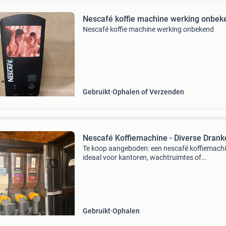
Nescafé koffie machine werking onbek
Nescafé koffie machine werking onbekend
Gebruikt
Ophalen of Verzenden
Nescafé Koffiemachine - Diverse Drank
Te koop aangeboden: een nescafé koffiemachi
ideaal voor kantoren, wachtruimtes of
evenementen. Deze machine biedt de mogelijk
om diverse dranken te bereiden, waaronder kof
espresso en cacao
Gebruikt
Ophalen