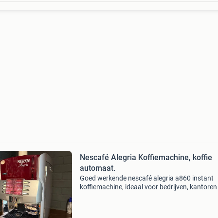
Nescafé Alegria Koffiemachine, koffie
automaat.
Goed werkende nescafé alegria a860 instant
koffiemachine, ideaal voor bedrijven, kantoren
horeca. Deze machine is in prima staat en bie
breed scala aan koffiedranken, waaronder
espresso, capp