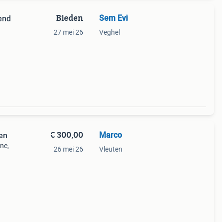
Bieden
Sem Evi
end
27 mei 26
Veghel
€ 300,00
Marco
en
ne,
26 mei 26
Vleuten
heid
fie,