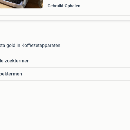
Gebruikt
Ophalen
sta gold in Koffiezetapparaten
de zoektermen
zoektermen