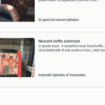
goede staat. Dit apparaat is perfect voor
liefhebbers van een heerlijke kop koffie. Het is
compact, gebruiksvriendelijk en maakt een rijk
aromatische
Zo goed als nieuw
Ophalen
Nescafe koffie automaat
In goede staat , 4 cassettes waar losse koffie ,
chocolademelk of wat anders in kan., Heet wa
tap, snel en warm. Aansluiting op waterkraan 
inclusief aansluitslang.
Gebruikt
Ophalen of Verzenden