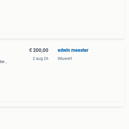
e,
€ 200,00
edwin meester
2 aug 26
Wiuwert
ter
,