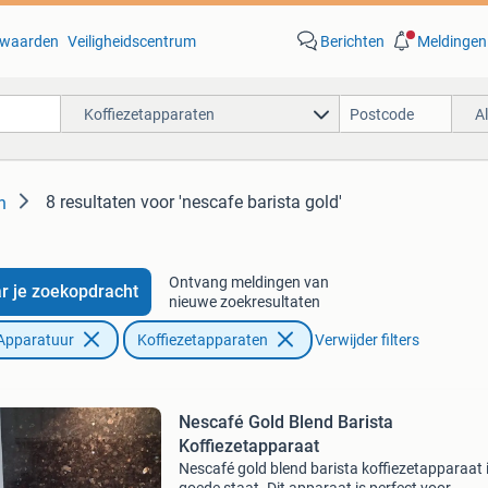
waarden
Veiligheidscentrum
Berichten
Meldingen
Koffiezetapparaten
A
8 resultaten
voor 'nescafe barista gold'
n
Ontvang meldingen van
r je zoekopdracht
nieuwe zoekresultaten
Apparatuur
Koffiezetapparaten
Verwijder filters
Nescafé Gold Blend Barista
Koffiezetapparaat
Nescafé gold blend barista koffiezetapparaat 