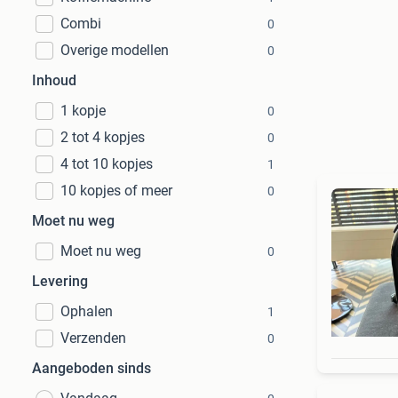
Combi
0
Overige modellen
0
Inhoud
1 kopje
0
2 tot 4 kopjes
0
4 tot 10 kopjes
1
10 kopjes of meer
0
Moet nu weg
Moet nu weg
0
Levering
Ophalen
1
Verzenden
0
Aangeboden sinds