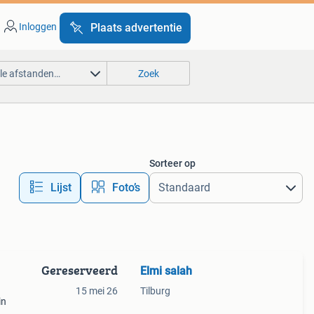
Inloggen
Plaats advertentie
lle afstanden…
Zoek
Sorteer op
Lijst
Foto’s
Gereserveerd
Elmi salah
15 mei 26
Tilburg
in