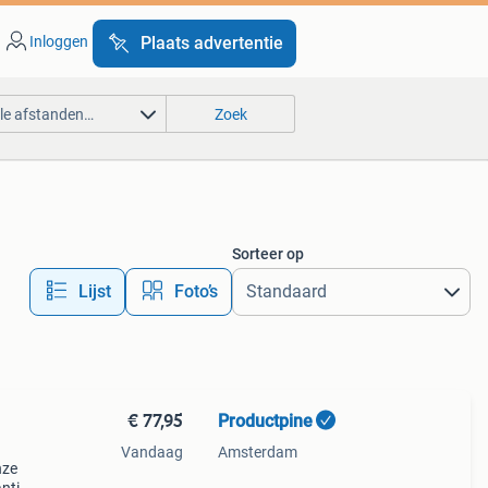
Inloggen
Plaats advertentie
lle afstanden…
Zoek
Sorteer op
Lijst
Foto’s
€ 77,95
Productpine
Vandaag
Amsterdam
nze