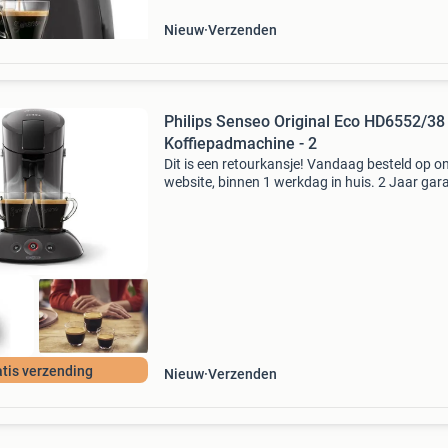
Nieuw
Verzenden
Philips Senseo Original Eco HD6552/38 
Koffiepadmachine - 2
Dit is een retourkansje! Vandaag besteld op o
website, binnen 1 werkdag in huis. 2 Jaar gara
Gratis verzending boven de €20. Beperkte
voorraad. Niet tevreden? Retourneren kan gra
binne
tis verzending
Nieuw
Verzenden