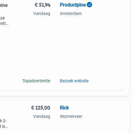
€ 51,94
Productpine
hine
Vandaag
Amsterdam
nze
ntie.
tis
Topadvertentie
Bezoek website
€ 125,00
Rick
Vandaag
Wormerveer
h 2-
 is
king.