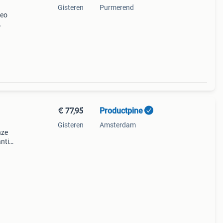
Gisteren
Purmerend
seo
or 1
€ 77,95
Productpine
Gisteren
Amsterdam
nze
ntie.
tis