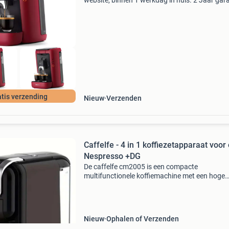
website, binnen 1 werkdag in huis. 2 Jaar gara
Gratis verzending boven de €20. Beperkte
voorraad. Niet tevreden? Retourneren kan gra
binne
tis verzending
Nieuw
Verzenden
Caffelfe - 4 in 1 koffiezetapparaat voor 
Nespresso +DG
De caffelfe cm2005 is een compacte
multifunctionele koffiemachine met een hoge
pompdruk, geschikt voor meerdere koffiesyst
Het apparaat is ontworpen voor thuisgebruik 
kleine kantooromgevingen
Nieuw
Ophalen of Verzenden