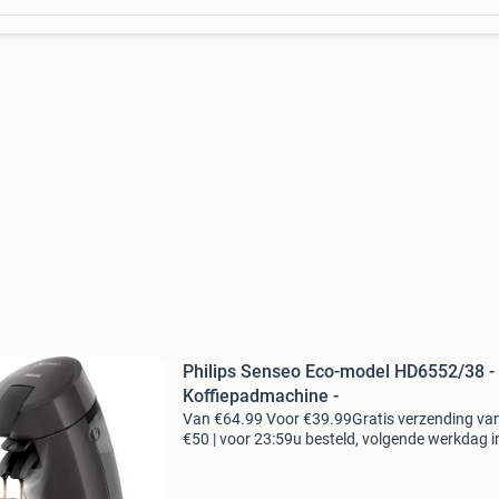
Philips Senseo Eco-model HD6552/38 -
Koffiepadmachine -
Van €64.99 Voor €39.99Gratis verzending va
€50 | voor 23:59u besteld, volgende werkdag i
geniet van jouw favoriete senseo koffie op een
milieuvriendelijke manier. Dit original