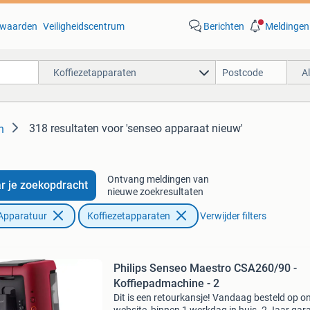
waarden
Veiligheidscentrum
Berichten
Meldingen
Koffiezetapparaten
A
318 resultaten
voor 'senseo apparaat nieuw'
n
Ontvang meldingen van
r je zoekopdracht
nieuwe zoekresultaten
Apparatuur
Koffiezetapparaten
Verwijder filters
Philips Senseo Maestro CSA260/90 -
Koffiepadmachine - 2
Dit is een retourkansje! Vandaag besteld op o