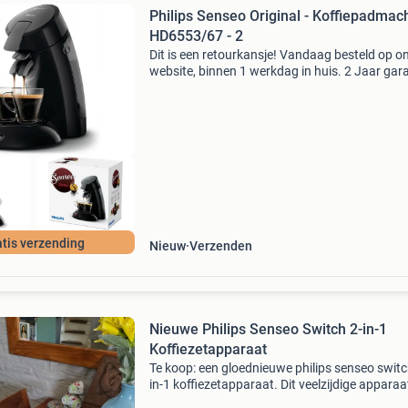
Philips Senseo Original - Koffiepadmac
HD6553/67 - 2
Dit is een retourkansje! Vandaag besteld op o
website, binnen 1 werkdag in huis. 2 Jaar gara
Gratis verzending boven de €20. Beperkte
voorraad. Niet tevreden? Retourneren kan gra
binne
tis verzending
Nieuw
Verzenden
Nieuwe Philips Senseo Switch 2-in-1
Koffiezetapparaat
Te koop: een gloednieuwe philips senseo switc
in-1 koffiezetapparaat. Dit veelzijdige apparaat
nog nooit gebruikt en zit in de originele verpak