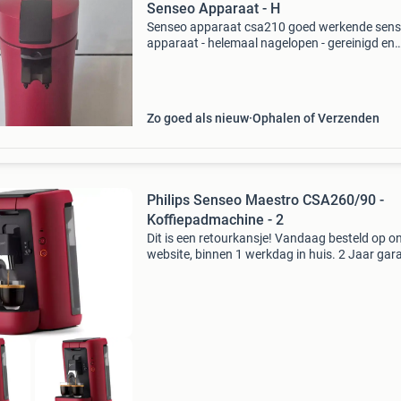
Senseo Apparaat - H
Senseo apparaat csa210 goed werkende sen
apparaat - helemaal nagelopen - gereinigd en
ontkalkt wordt geleverd met - 1 padhouder vo
kopje koffie garantietermijn 14 dagen
Zo goed als nieuw
Ophalen of Verzenden
Philips Senseo Maestro CSA260/90 -
Koffiepadmachine - 2
Dit is een retourkansje! Vandaag besteld op o
website, binnen 1 werkdag in huis. 2 Jaar gara
Gratis verzending boven de €20. Beperkte
voorraad. Niet tevreden? Retourneren kan gra
binne