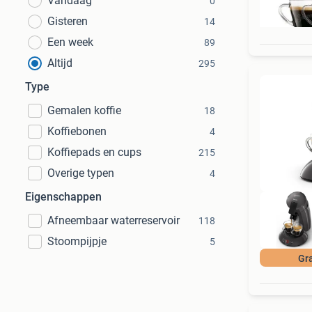
Vandaag
0
Gisteren
14
Een week
89
Altijd
295
Type
Gemalen koffie
18
Koffiebonen
4
Koffiepads en cups
215
Overige typen
4
Eigenschappen
Afneembaar waterreservoir
118
Stoompijpje
5
Gra