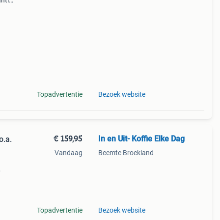
ntie.
tis
Topadvertentie
Bezoek website
€ 159,95
In en Uit- Koffie Elke Dag
o.a.
Vandaag
Beemte Broekland
emen.
en
Topadvertentie
Bezoek website