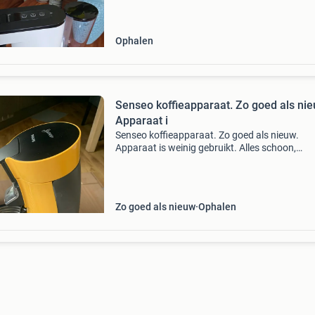
Het combineert het gemak van senseo pads m
Ophalen
Senseo koffieapparaat. Zo goed als nie
Apparaat i
Senseo koffieapparaat. Zo goed als nieuw.
Apparaat is weinig gebruikt. Alles schoon,
onbeschadigd ik verkoop hem omdat ik ben
overgestapt op een andere machine.
Zo goed als nieuw
Ophalen