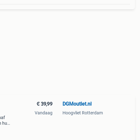
€ 39,99
DGMoutlet.nl
Vandaag
Hoogvliet Rotterdam
naf
n huis