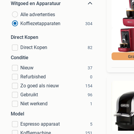
Witgoed en Apparatuur
Alle advertenties
Koffiezetapparaten
304
Direct Kopen
Direct Kopen
82
Gra
Conditie
Nieuw
37
Refurbished
0
Zo goed als nieuw
154
Gebruikt
96
Niet werkend
1
Model
Espresso apparaat
5
Koffiemachine
251