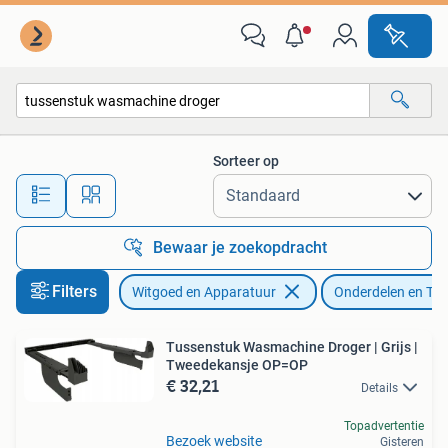
Onderdelen en Toebehoren
Sorteer op
Alle afstanden…
Bewaar je zoekopdracht
Filters
Witgoed en Apparatuur
Onderdelen en To
Tussenstuk Wasmachine Droger | Grijs |
Tweedekansje OP=OP
€ 32,21
Details
Topadvertentie
Bezoek website
Gisteren