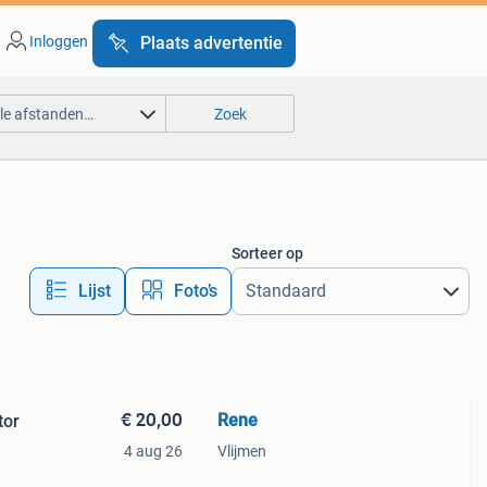
Inloggen
Plaats advertentie
lle afstanden…
Zoek
Sorteer op
Lijst
Foto’s
€ 20,00
Rene
tor
4 aug 26
Vlijmen