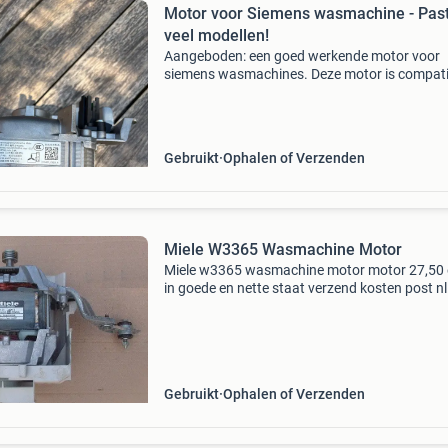
Motor voor Siemens wasmachine - Pas
veel modellen!
Aangeboden: een goed werkende motor voor
siemens wasmachines. Deze motor is compati
met vrijwel alle modellen van siemens en verkee
uitstekende staat. Er is geen speling op de lag
wat duid
Gebruikt
Ophalen of Verzenden
Miele W3365 Wasmachine Motor
Miele w3365 wasmachine motor motor 27,50 
in goede en nette staat verzend kosten post nl
euro
Gebruikt
Ophalen of Verzenden