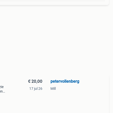
€ 20,00
petervollenberg
zie
17 jul 26
Mill
en