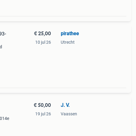
€ 25,00
pirathee
93-
10 jul 26
Utrecht
ed
0a.
l voor
€ 50,00
J. V.
19 jul 26
Vaassen
a014e