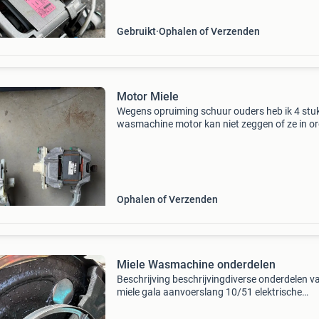
wasmachinemodellen. De motor
Gebruikt
Ophalen of Verzenden
Motor Miele
Wegens opruiming schuur ouders heb ik 4 stu
wasmachine motor kan niet zeggen of ze in o
zijn volgens mijn vader wel gegevens zie foto’s
Ophalen of Verzenden
Miele Wasmachine onderdelen
Beschrijving beschrijvingdiverse onderdelen v
miele gala aanvoerslang 10/51 elektrische
aansluiting/omtstoringsfilter
5060603wasautomaat: zeepdispenser