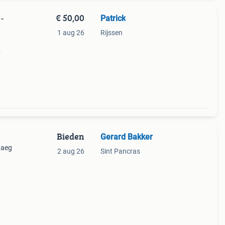
€ 50,00
Patrick
-
1 aug 26
Rijssen
Bieden
Gerard Bakker
 aeg
2 aug 26
Sint Pancras
gend
oor de