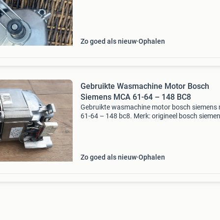
Zo goed als nieuw
Ophalen
Gebruikte Wasmachine Motor Bosch
Siemens MCA 61-64 – 148 BC8
Gebruikte wasmachine motor bosch siemens
61-64 – 148 bc8. Merk: origineel bosch siemen
Origineel nummer: 9000874805. Mca 61 / 64 
bc8. Linea a13 wk 43 /13. 11600 Rpm. 1,60 A
Watt. 220
Zo goed als nieuw
Ophalen