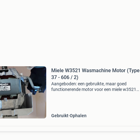
Miele W3521 Wasmachine Motor (Type
37 - 606 / 2)
Aangeboden: een gebruikte, maar goed
functionerende motor voor een miele w3521
wasmachine. Het betreft type mrt 37 - 606 / 2
onderdeelnummer 6636230 en serienummer
071351. De motor is geschikt vo
Gebruikt
Ophalen