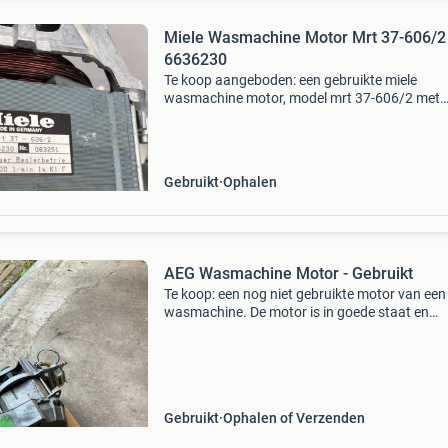
Miele Wasmachine Motor Mrt 37-606/2 
6636230
Te koop aangeboden: een gebruikte miele
wasmachine motor, model mrt 37-606/2 met
onderdeelnummer 6636230 en serienummer
063251. Deze motor is geschikt voor
regelaarbedrijf en heeft een toerentalbereik
Gebruikt
Ophalen
AEG Wasmachine Motor - Gebruikt
Te koop: een nog niet gebruikte motor van een
wasmachine. De motor is in goede staat en
functioneert naar behoren. Ideaal als vervan
onderdeel of voor projecten. Zie foto&#39;s v
exa
Gebruikt
Ophalen of Verzenden