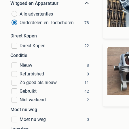
Witgoed en Apparatuur
Alle advertenties
Onderdelen en Toebehoren
78
Direct Kopen
Direct Kopen
22
Conditie
Nieuw
8
Refurbished
0
Zo goed als nieuw
11
Gebruikt
42
Niet werkend
2
Moet nu weg
Moet nu weg
0