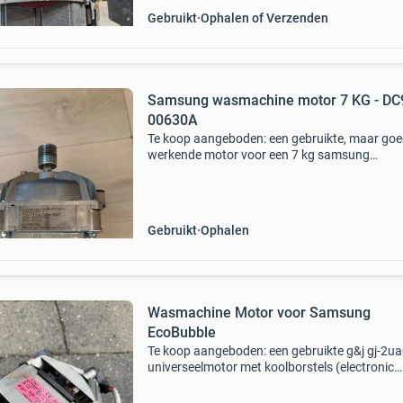
Gebruikt
Ophalen of Verzenden
Samsung wasmachine motor 7 KG - DC
00630A
Te koop aangeboden: een gebruikte, maar go
werkende motor voor een 7 kg samsung
wasmachine. Het modelnummer is dc93-0063
Deze motor is ideaal als vervangingsonderdee
uw defecte samsung wasm
Gebruikt
Ophalen
Wasmachine Motor voor Samsung
EcoBubble
Te koop aangeboden: een gebruikte g&j gj-2u
universeelmotor met koolborstels (electronic
control motor). Deze motor is door samsung
toegepast in diverse ecobubble