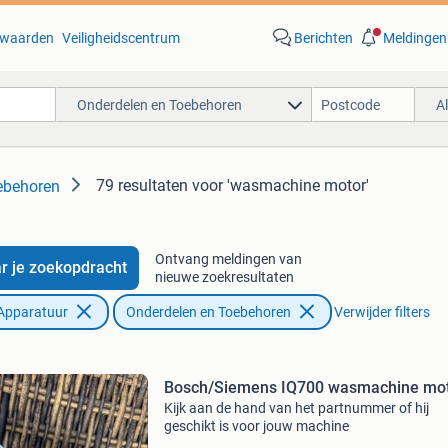
waarden
Veiligheidscentrum
Berichten
Meldingen
Onderdelen en Toebehoren
A
79 resultaten
voor 'wasmachine motor'
ebehoren
Ontvang meldingen van
r je zoekopdracht
nieuwe zoekresultaten
Apparatuur
Onderdelen en Toebehoren
Verwijder filters
Bosch/Siemens IQ700 wasmachine mo
Kijk aan de hand van het partnummer of hij
geschikt is voor jouw machine