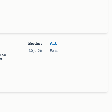
Bieden
A.J.
30 jul 26
Eersel
 mca
s.
– 148
. 360