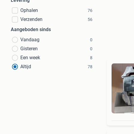
Levering
Ophalen
76
Verzenden
56
Aangeboden sinds
Vandaag
0
Gisteren
0
Een week
8
Altijd
78