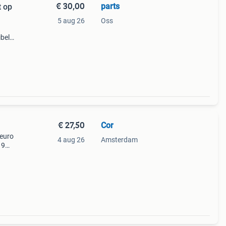
€ 30,00
parts
t op
5 aug 26
Oss
bel
rt in
ers,
€ 27,50
Cor
euro
4 aug 26
Amsterdam
 9