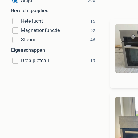
Altijd
206
Bereidingsopties
Hete lucht
115
Magnetronfunctie
52
Stoom
46
Eigenschappen
Draaiplateau
19