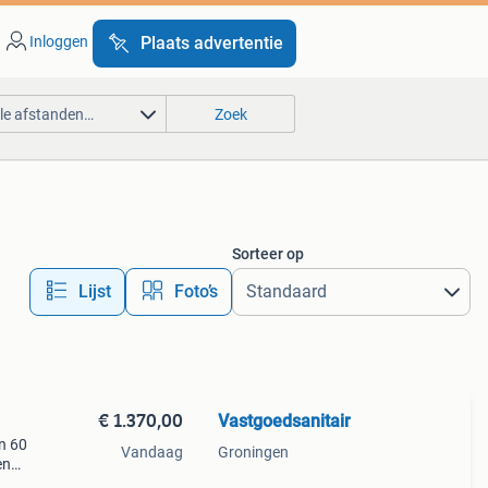
Inloggen
Plaats advertentie
lle afstanden…
Zoek
Sorteer op
Lijst
Foto’s
€ 1.370,00
Vastgoedsanitair
n 60
Vandaag
Groningen
en