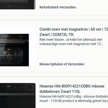
Refurbished
Verzenden
Combi oven met magnetron | 60 cm | 72
Zwart | COM72L-TK
Niet meer kiezen. Je hebt het allemaal: een
volwaardige oven met magnetron met 15
(combinatie) functies. Ruime inhoud van 72 lit
inbouw hoogte van 60 centimeter en
beamdistribution, waardoor je gee
Nieuw
Ophalen of Verzenden
Hisense HI6-BID914221CDBG Inbouw
dubbeloven Zwart 110L
Hisense hi6-bid914221cdbg - inbouw dubbelo
zwart - 110l dit product is éénmalig getest bij 
testcentrum voor consumententesten. Na de