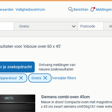
waarden
Veiligheidscentrum
Berichten
Meldingen
Ovens
A
sultaten
voor 'inbouw oven 60 x 45'
Ontvang meldingen van
r je zoekopdracht
nieuwe zoekresultaten
Apparatuur
Ovens
Verwijder filters
Siemens combi-oven 45cm
Nieuw in doos! Compacte oven met magnetro
x 45 cm zwart siemens cm936g1b1 meer wet
over dit product, bekijk de website.