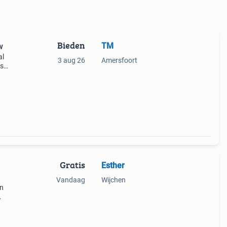
Bieden
TM
w
al
3 aug 26
Amersfoort
as
Gratis
Esther
Vandaag
Wijchen
en
nog
ing,