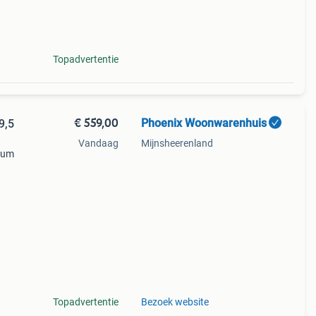
akove
Topadvertentie
€ 559,00
Phoenix Woonwarenhuis
9,5
Vandaag
Mijnsheerenland
trum
rdt
s. De
Topadvertentie
Bezoek website