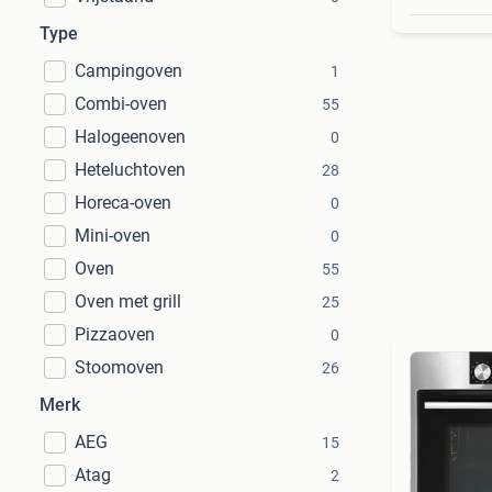
Type
Campingoven
1
Combi-oven
55
Halogeenoven
0
Heteluchtoven
28
Horeca-oven
0
Mini-oven
0
Oven
55
Oven met grill
25
Pizzaoven
0
Stoomoven
26
Merk
AEG
15
Atag
2