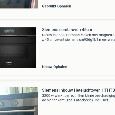
Gebruikt
Ophalen
Siemens combi-oven 45cm
Nieuw in doos! Compacte oven met magnetro
x 45 cm zwart siemens cm936g1b1 meer wet
over dit product, bekijk de website.
Https:www.siemens-home.bsh-
group.com/nl/nl/product/studioline/ovens/b
Nieuw
Ophalen
Siemens Inbouw Heteluchtoven HTHT
3200 w werkt perfect ! Een kleine beschadigin
de binnenkant (zoals afgebeeld). Inclusief
bakplaten en roosters. De afmetingen zijn: br
595 mm, diepte 548 mm, hoogte 595 mm de
inbouwafmetinge