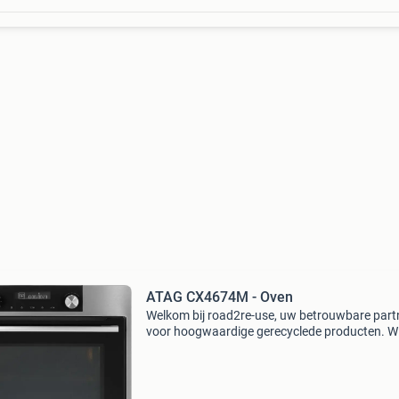
ATAG CX4674M - Oven
Welkom bij road2re-use, uw betrouwbare part
voor hoogwaardige gerecyclede producten. Wij
trots op ons werk in het recyclen van waardev
materialen en het aanbieden van producten di
grondig