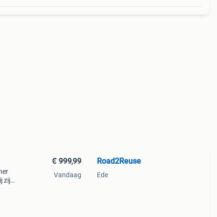
€ 999,99
Road2Reuse
ner
Vandaag
Ede
 zijn
olle
e