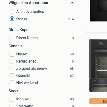
Witgoed en Apparatuur
Alle advertenties
Ovens
214
Direct Kopen
Direct Kopen
18
Conditie
Nieuw
48
Refurbished
6
Zo goed als nieuw
68
Gebruikt
87
Niet werkend
1
Soort
Inbouw
198
Bi
Vrijstaand
0