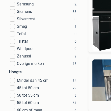
Samsung
2
Siemens
33
Silvercrest
0
Smeg
3
Tefal
0
Bi
Tristar
0
Whirlpool
9
Zanussi
9
Overige merken
18
Hoogte
Minder dan 45 cm
34
45 tot 50 cm
79
50 tot 55 cm
3
55 tot 60 cm
61
60 cm of meer
4