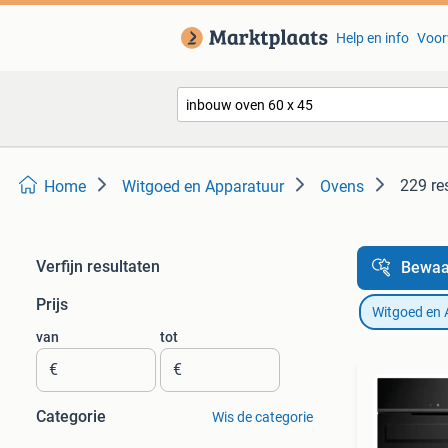
Help en info
Voor
229 re
Home
Witgoed en Apparatuur
Ovens
Verfijn resultaten
Bewaa
Prijs
Witgoed en 
van
tot
€
€
Categorie
Wis de categorie