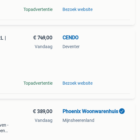
Topadvertentie
Bezoek website
€ 749,00
CENDO
L |
Vandaag
Deventer
er,
Topadvertentie
Bezoek website
€ 389,00
Phoenix Woonwarenhuis
Vandaag
Mijnsheerenland
ven -
een
ze