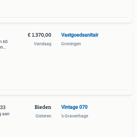
€ 1.370,00
Vastgoedsanitair
n 60
Vandaag
Groningen
en
akove
Bieden
Vintage 070
B33
g aan
Gisteren
's-Gravenhage
eedte