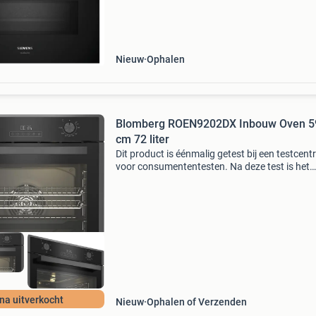
Https:www.siemens-home.bsh-
group.com/nl/nl/product/studioline/ovens/b
Nieuw
Ophalen
Blomberg ROEN9202DX Inbouw Oven 5
cm 72 liter
Dit product is éénmalig getest bij een testcen
voor consumententesten. Na deze test is het
apparaat niet meer gebruikt. Het apparaat wo
verkocht inclusief alle bijbehorende accessoire
orig
jna uitverkocht
Nieuw
Ophalen of Verzenden