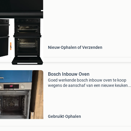
test is het apparaat niet meer gebruikt. Het
apparaat wo
jna uitverkocht
Nieuw
Ophalen of Verzenden
Bosch Inbouw Oven
Goed werkende bosch inbouw oven te koop
wegens de aanschaf van een nieuwe keuken.
59X58x44 cm t.e.a.b. Zo snel mogelijk ophale
Gebruikt
Ophalen