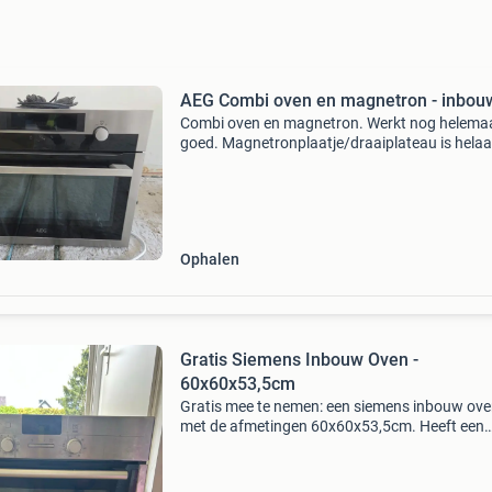
AEG Combi oven en magnetron - inbou
Combi oven en magnetron. Werkt nog helema
goed. Magnetronplaatje/draaiplateau is hela
kapot gegaan. Gaat weg ivm verbouwing.
Afmetingen: 46(h) x 54 (d) x 59.5(B)
Ophalen
Gratis Siemens Inbouw Oven -
60x60x53,5cm
Gratis mee te nemen: een siemens inbouw ov
met de afmetingen 60x60x53,5cm. Heeft een
schoonmaakbeurt nodig, maar ziet er verder 
prima uit. Deze oven zat in onze gekochte won
maar gaan we nie