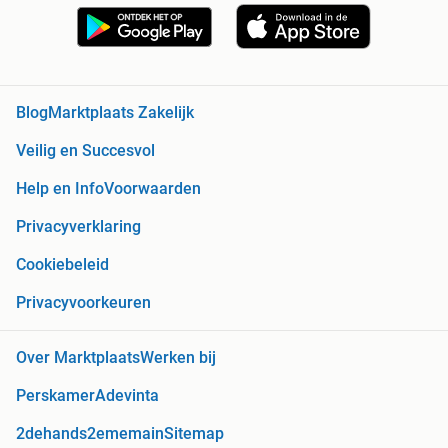
Blog
Marktplaats Zakelijk
Veilig en Succesvol
Help en Info
Voorwaarden
Privacyverklaring
Cookiebeleid
Privacyvoorkeuren
Over Marktplaats
Werken bij
Perskamer
Adevinta
2dehands
2ememain
Sitemap