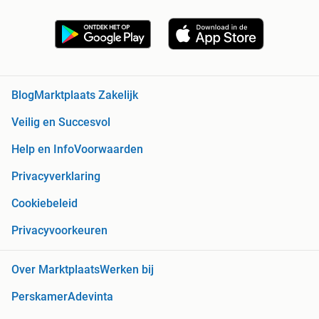
Blog
Marktplaats Zakelijk
Veilig en Succesvol
Help en Info
Voorwaarden
Privacyverklaring
Cookiebeleid
Privacyvoorkeuren
Over Marktplaats
Werken bij
Perskamer
Adevinta