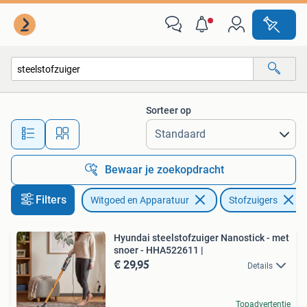
Stofzuigers
Sorteer op
Alle afstanden…
Bewaar je zoekopdracht
Filters
Witgoed en Apparatuur
Stofzuigers
Hyundai steelstofzuiger Nanostick - met
snoer - HHA522611 |
€ 29,95
Details
Topadvertentie