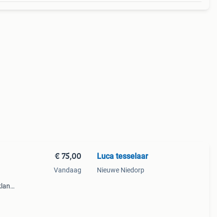
€ 75,00
Luca tesselaar
Vandaag
Nieuwe Niedorp
lant.
via de
en te