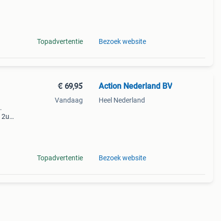
chte
Topadvertentie
Bezoek website
€ 69,95
Action Nederland BV
Vandaag
Heel Nederland
.
 12u
ger
schoon
Topadvertentie
Bezoek website