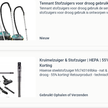
Tennant Stofzuigers voor droog gebrui
Tennant stofzuigers voor droog gebruik de ser
stofzuigers voor droog gebruik is ontworpen 
reinigingsspecialisten, zoals professionele
schoonmakers en schoonmaakbedrijven. Het 
een hoge pro
Nieuw
Kruimelzuiger & Stofzuiger | HEPA | 55
Korting
Hisense steelstofzuiger hfc743169bka - nat &
droog - 55% korting! Retourproduct - technisc
gecontroleerd en 100% functioneel. Geschikt 
nat en droog vuil met hydroguard filtratie inver
mot
Gebruikt
Ophalen of Verzenden