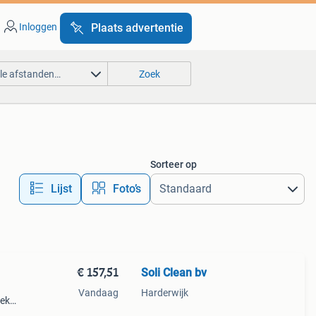
Inloggen
Plaats advertentie
lle afstanden…
Zoek
Sorteer op
Lijst
Foto’s
€ 157,51
Soli Clean bv
Vandaag
Harderwijk
oek