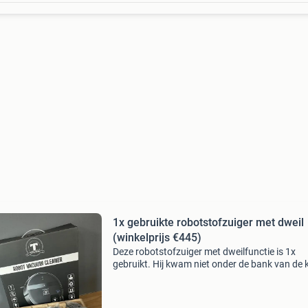
1x gebruikte robotstofzuiger met dweil
(winkelprijs €445)
Deze robotstofzuiger met dweilfunctie is 1x
gebruikt. Hij kwam niet onder de bank van de k
Hij is als nieuw en nog compleet. -Te besturen 
app of afstandsbediening -stofzuigen en dweil