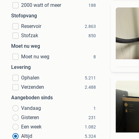
2000 watt of meer
188
Stofopvang
Reservoir
2.863
Stofzak
850
Moet nu weg
Moet nu weg
8
Levering
Ophalen
5.211
Verzenden
2.488
Aangeboden sinds
Vandaag
1
Gisteren
231
Een week
1.082
Altijd
5.324