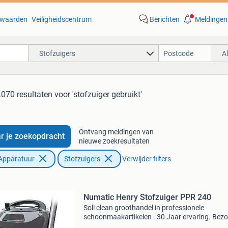
waarden
Veiligheidscentrum
Berichten
Meldingen
Stofzuigers
A
.070 resultaten
voor 'stofzuiger gebruikt'
Ontvang meldingen van
r je zoekopdracht
nieuwe zoekresultaten
Apparatuur
Stofzuigers
Verwijder filters
Numatic Henry Stofzuiger PPR 240
Soli clean groothandel in professionele
schoonmaakartikelen . 30 Jaar ervaring. Bez
ook onze showroom. Adviseurs op de weg.