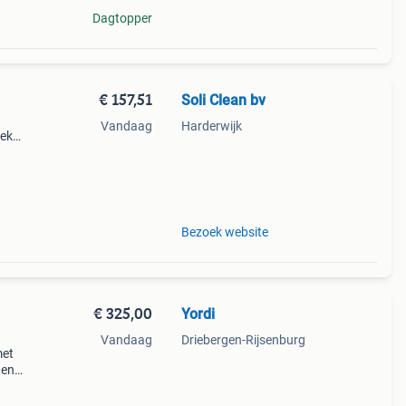
Dagtopper
€ 157,51
Soli Clean bv
Vandaag
Harderwijk
oek
chte
Bezoek website
€ 325,00
Yordi
Vandaag
Driebergen-Rijsenburg
met
 en
in)
obots