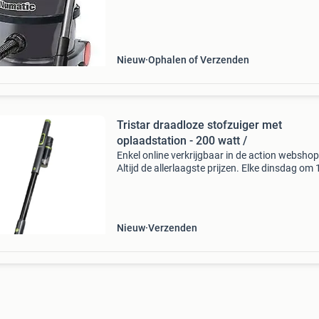
Numatic stofzuiger ppr 240 is de meest verko
bedrijfsstofzuiger en is
Nieuw
Ophalen of Verzenden
Tristar draadloze stofzuiger met
oplaadstation - 200 watt /
Enkel online verkrijgbaar in de action webshop
Altijd de allerlaagste prijzen. Elke dinsdag om
nieuwe deals. Met de tristar draadloze stofzui
maak je voortaan nog makkelijker en sneller 
Nieuw
Verzenden