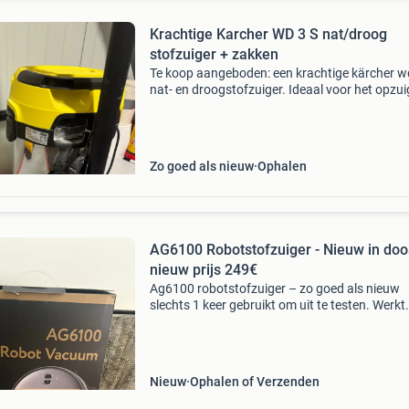
Krachtige Karcher WD 3 S nat/droog
stofzuiger + zakken
Te koop aangeboden: een krachtige kärcher w
nat- en droogstofzuiger. Ideaal voor het opzu
van zowel droog vuil als vloeistoffen. Perfect 
gebruik in huis, garage of werkplaats. De stof
Zo goed als nieuw
Ophalen
AG6100 Robotstofzuiger - Nieuw in doo
nieuw prijs 249€
Ag6100 robotstofzuiger – zo goed als nieuw
slechts 1 keer gebruikt om uit te testen. Werkt
perfect en is in zeer nette staat. Inclusief
afstandsbediening, accessoires en originele d
Met dweilfunct
Nieuw
Ophalen of Verzenden