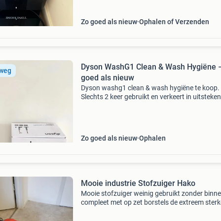
Zo goed als nieuw
Ophalen of Verzenden
Dyson WashG1 Clean & Wash Hygiëne 
 weg
goed als nieuw
Dyson washg1 clean & wash hygiëne te koop.
Slechts 2 keer gebruikt en verkeert in uitsteke
zo goed als nieuwe staat. Ik verkoop hem omd
inmiddels een nieuwer model cadeau heb gekr
Da
Zo goed als nieuw
Ophalen
Mooie industrie Stofzuiger Hako
Mooie stofzuiger weinig gebruikt zonder binn
compleet met op zet borstels de extreem sterk
compacte stofzuiger cleanserv vd6 is
buitengewoon wendbaar en licht van gewicht.