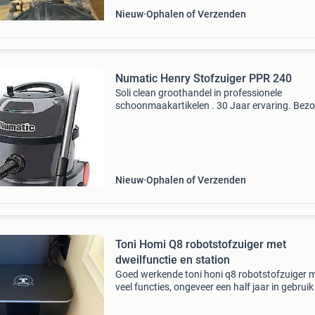
Nieuw
Ophalen of Verzenden
Numatic Henry Stofzuiger PPR 240
Soli clean groothandel in professionele
schoonmaakartikelen . 30 Jaar ervaring. Bez
ook onze showroom. Adviseurs op de weg.
Numatic stofzuiger ppr 240 is de meest verko
bedrijfsstofzuiger en is
Nieuw
Ophalen of Verzenden
Toni Homi Q8 robotstofzuiger met
dweilfunctie en station
Goed werkende toni honi q8 robotstofzuiger 
veel functies, ongeveer een half jaar in gebruik
weinig gebruikt (eerste stofzak zit er zelfs nog 
originele doos nog aanwezig. Tonihomi® q8 r