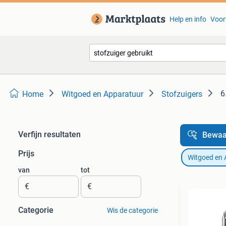
Help en info
Voor
6
Home
Witgoed en Apparatuur
Stofzuigers
Verfijn resultaten
Bewaa
Prijs
Witgoed en 
van
tot
€
€
Categorie
Wis de categorie