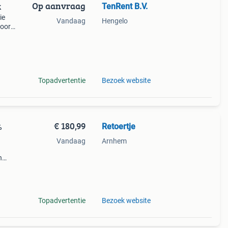
Op aanvraag
TenRent B.V.
k
ie
Vandaag
Hengelo
voor
helpt
Topadvertentie
Bezoek website
€ 180,99
Retoertje
%
Vandaag
Arnhem
h
voor
ter-
Topadvertentie
Bezoek website