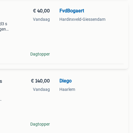
€ 40,00
FvdBogaert
Vandaag
Hardinxveld-Giessendam
d3 s
igen
voor
zuig
Dagtopper
€ 140,00
Diego
s
Vandaag
Haarlem
oos.
Dagtopper