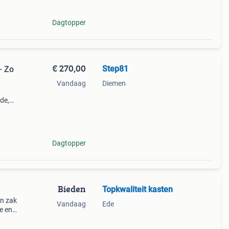
Dagtopper
€ 270,00
Step81
– Zo
Vandaag
Diemen
nde,
at ik
egen.
Dagtopper
Bieden
Topkwaliteit kasten
en zak
Vandaag
Ede
e en