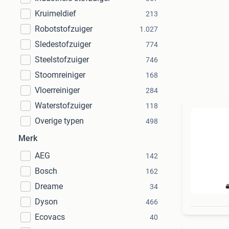
Kruimeldief
213
Robotstofzuiger
1.027
Sledestofzuiger
774
Steelstofzuiger
746
Stoomreiniger
168
Vloerreiniger
284
Waterstofzuiger
118
Overige typen
498
Merk
AEG
142
Bosch
162
Dreame
34
Dyson
466
Ecovacs
40