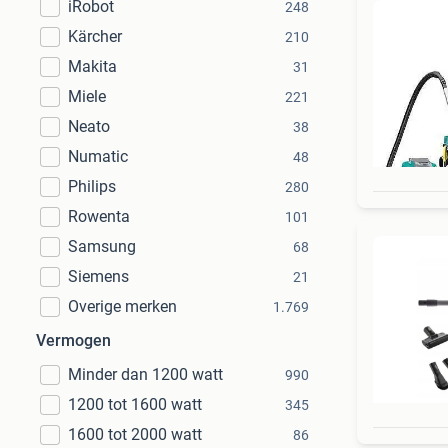
iRobot
248
Kärcher
210
Makita
31
Miele
221
Neato
38
Numatic
48
Philips
280
Rowenta
101
Samsung
68
Siemens
21
Overige merken
1.769
Vermogen
Minder dan 1200 watt
990
1200 tot 1600 watt
345
1600 tot 2000 watt
86