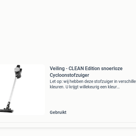
Veiling - CLEAN Edition snoerloze
Cycloonstofzuiger
Let op: wij hebben deze stofzuiger in verschill
kleuren. U krijgt willekeurig een kleur
opgestuurd.vergeet je lompe oude stofzuiger i
kast: de clean edition snoerloze hand- &
vloerstofzuig
Gebruikt