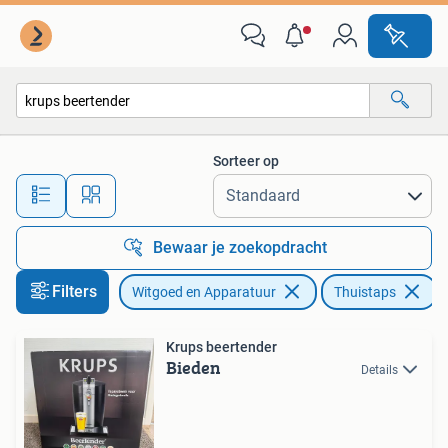
Thuistaps
Sorteer op
Alle afstanden…
Bewaar je zoekopdracht
Filters
Witgoed en Apparatuur
Thuistaps
V
Krups beertender
Bieden
Details