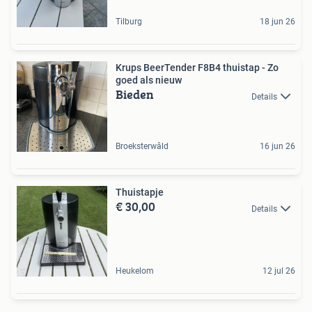
Tilburg
18 jun 26
Krups BeerTender F8B4 thuistap - Zo
goed als nieuw
Bieden
Details
Broeksterwâld
16 jun 26
Thuistapje
€ 30,00
Details
Heukelom
12 jul 26